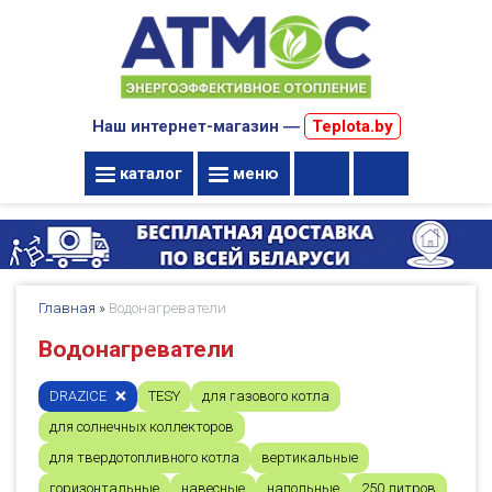
Наш интернет-магазин ―
Teplota.by
каталог
меню
Главная
»
Водонагреватели
Водонагреватели
DRAZICE
TESY
для газового котла
для солнечных коллекторов
для твердотопливного котла
вертикальные
горизонтальные
навесные
напольные
250 литров