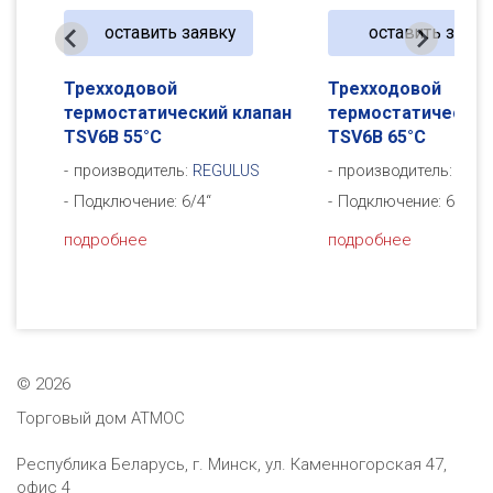
оставить заявку
оставить заявк
Трехходовой
Трехходовой
пан
термостатический клапан
термостатический
TSV6B 65°C
TSV6B 72°C
производитель:
REGULUS
производитель:
REG
Подключение: 6/4“
Подключение: 6/4“
подробнее
подробнее
©
2026
Торговый дом АТМОС
Республика Беларусь, г. Минск, ул. Каменногорская 47,
офис 4