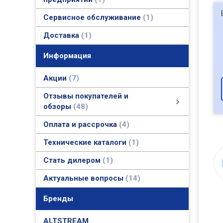
Сервисное обслуживание
1
Доставка
1
Информация
Акции
7
Отзывы покупателей и
обзоры
48
Отзывы покупателей и обзоры
Фото и видео обзоры
Актуальные отзывы покупателей и официальные ответы
смотреть все
Оплата и рассрочка
4
Технические каталоги
1
Стать дилером
1
Актуальные вопросы
14
Бренды
ALTSTREAM