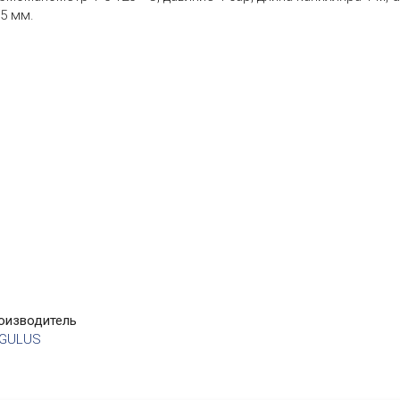
5 ​​мм.
оизводитель
GULUS