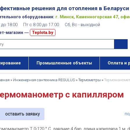
фективные решения для отопления в Беларуси
ительного оборудования:
г. Минск, Каменногорская 47, офи
00 до 18:00 Пт с 8.00 до 17.00 Сб, Вс - выходной
ет-магазин ―
Teplota.by
тирование
Промышленные объекты
Оплата и 
авная
»
Инженерная сантехника REGULUS
»
Термометры
»
Термоманомет
ермоманометр с капилляром
оставить заявку
по
рмоманометр Т 0-120 ° C, давлние 4 бар, длина капилляра 1 м, d