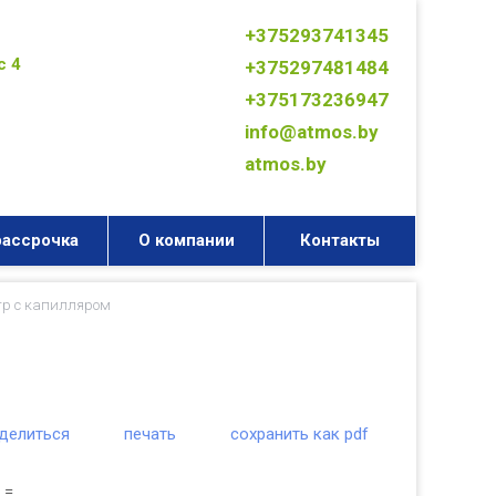
+375293741345
с 4
+375297481484
+375173236947
info@atmos.by
atmos.by
рассрочка
О компании
Контакты
р с капилляром
делиться
печать
сохранить как pdf
 =