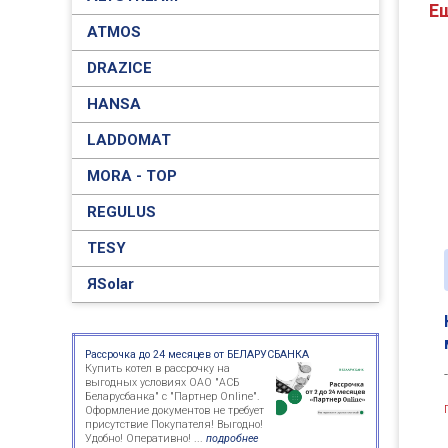
Е
ATMOS
DRAZICE
HANSA
LADDOMAT
MORA - TOP
REGULUS
TESY
ЯSolar
Рассрочка до 24 месяцев от БЕЛАРУСБАНКА
Купить котел в рассрочку на
выгодных условиях ОАО "АСБ
Беларусбанка" с "Партнер Online".
Оформление документов не требует
присутствие Покупателя! Выгодно!
Удобно! Оперативно! ...
подробнее