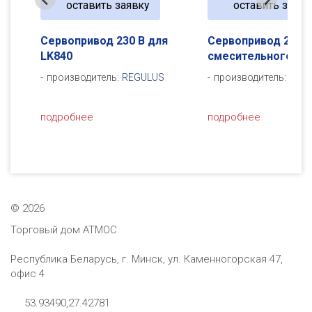
оставить заявку
оставить заявк
для
Сервопривод 230 В для
Сервопривод 230 В
LK840
смесительного кл
а
производитель:
REGULUS
производитель:
REG
подробнее
подробнее
©
2026
Торговый дом АТМОС
Республика Беларусь, г. Минск, ул. Каменногорская 47,
офис 4
53.93490,27.42781