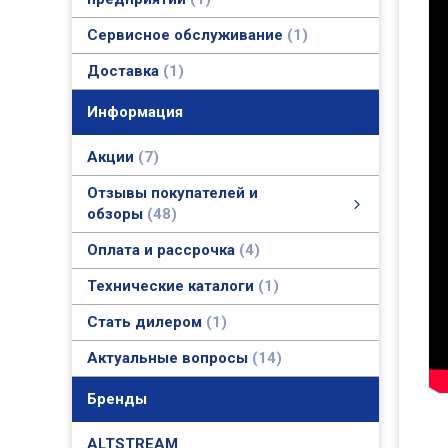
Сервисное обслуживание
1
Доставка
1
Информация
Акции
7
Отзывы покупателей и
обзоры
48
Отзывы покупателей и обзоры
Фото и видео обзоры
Актуальные отзывы покупателей и официальные ответы
смотреть все
Оплата и рассрочка
4
Технические каталоги
1
Стать дилером
1
Актуальные вопросы
14
Бренды
ALTSTREAM