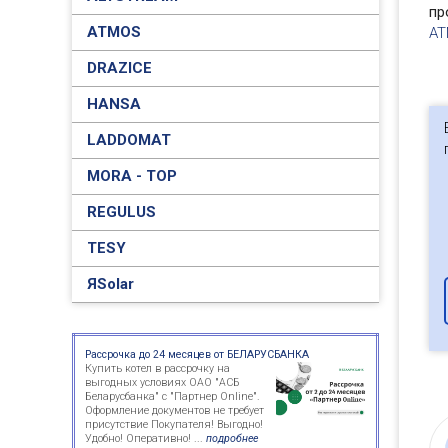
пр
ATMOS
A
DRAZICE
HANSA
LADDOMAT
MORA - TOP
REGULUS
TESY
ЯSolar
Рассрочка до 24 месяцев от БЕЛАРУСБАНКА
Купить котел в рассрочку на
выгодных условиях ОАО "АСБ
Беларусбанка" с "Партнер Online".
Оформление документов не требует
присутствие Покупателя! Выгодно!
Удобно! Оперативно! ...
подробнее