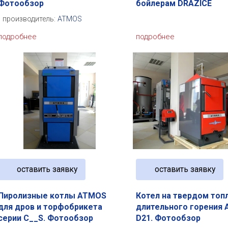
Фотообзор
бойлерам DRAZICE
производитель:
ATMOS
подробнее
подробнее
оставить заявку
оставить заявку
Пиролизные котлы ATMOS
Котел на твердом топ
для дров и торфобрикета
длительного горения
серии C__S. Фотообзор
D21. Фотообзор