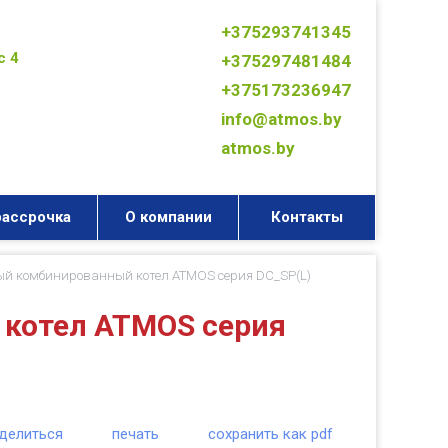
+375293741345
с 4
+375297481484
+375173236947
info@atmos.by
atmos.by
рассрочка
О компании
Контакты
й комбинированный котел ATMOS серия DC_SP(L)
котел ATMOS серия
делиться
печать
сохранить как pdf