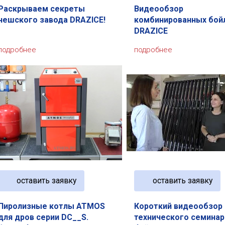
Раскрываем секреты
Видеообзор
чешского завода DRAZICE!
комбинированных бой
DRAZICE
подробнее
подробнее
оставить заявку
оставить заявку
Пиролизные котлы ATMOS
Короткий видеообзор
для дров серии DC__S.
технического семинар