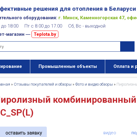
фективные решения для отопления в Беларуси
ительного оборудования:
г. Минск, Каменногорская 47, офи
00 до 18:00 Пт с 8.00 до 17.00 Сб, Вс - выходной
ет-магазин ―
Teplota.by
тирование
Промышленные объекты
Оплата и 
авная
»
Отзывы покупателей и обзоры
»
Фото и видео обзоры
»
Пиролизны
иролизный комбинированный 
C_SP(L)
оставить заявку
видео
по