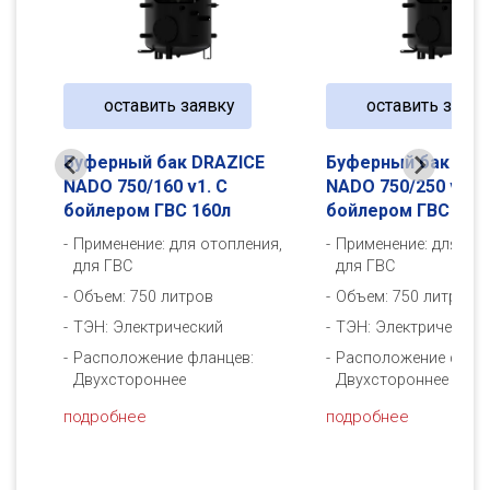
оставить заявку
оставить заявк
E
Буферный бак DRAZICE
Буферный бак DRA
NADO 750/160 v1. С
NADO 750/250 v1. С
бойлером ГВС 160л
бойлером ГВС 250
ия,
Применение: для отопления,
Применение: для ото
для ГВС
для ГВС
Объем: 750 литров
Объем: 750 литров
ТЭН: Электрический
ТЭН: Электрический
Расположение фланцев:
Расположение флан
Двухстороннее
Двухстороннее
подробнее
подробнее