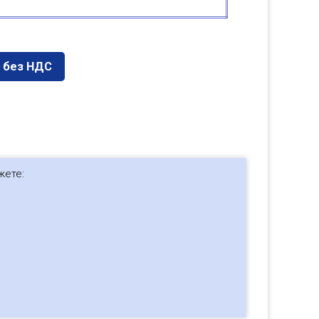
о без НДС
жете: