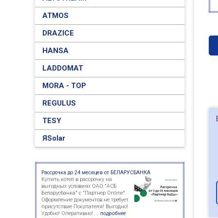
ATMOS
DRAZICE
HANSA
LADDOMAT
MORA - TOP
REGULUS
TESY
ЯSolar
Рассрочка до 24 месяцев от БЕЛАРУСБАНКА
Купить котел в рассрочку на
выгодных условиях ОАО "АСБ
Беларусбанка" с "Партнер Online".
Оформление документов не требует
присутствие Покупателя! Выгодно!
Удобно! Оперативно! ...
подробнее