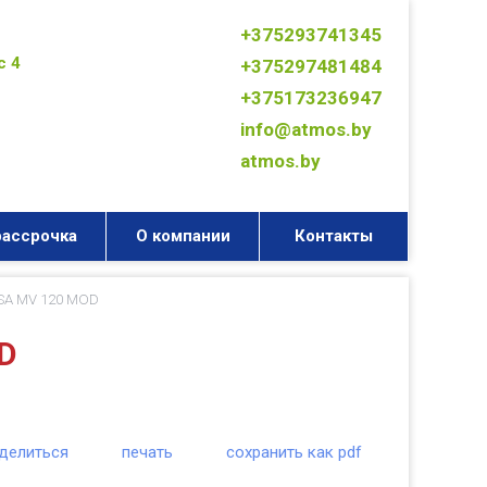
+375293741345
с 4
+375297481484
+375173236947
info@atmos.by
atmos.by
рассрочка
О компании
Контакты
SA MV 120 MОD
D
делиться
печать
сохранить как pdf