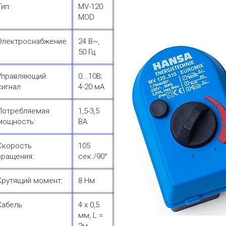
Тип
MV-120
MОD
Электроснабжение
24 В~,
50 Гц
Управляющий
0...10В;
сигнал
4-20 мА
Потребляемая
1,5-3,5
мощность:
ВА
Скорость
105
вращения:
сек./90°
Крутящий момент:
8 Нм
Кабель
4 х 0,5
мм, L =