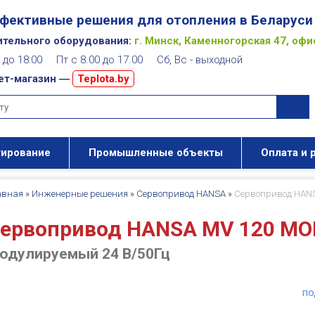
фективные решения для отопления в Беларуси
ительного оборудования:
г. Минск, Каменногорская 47, офи
00 до 18:00 Пт с 8.00 до 17.00 Сб, Вс - выходной
ет-магазин ―
Teplota.by
тирование
Промышленные объекты
Оплата и 
авная
»
Инженерные решения
»
Сервопривод HANSA
»
Сервопривод HAN
ервопривод HANSA MV 120 MО
одулируемый 24 В/50Гц
по