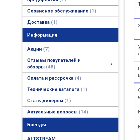
Сервисное обслуживание
1
Доставка
1
Информация
Акции
7
Отзывы покупателей и
обзоры
48
Отзывы покупателей и обзоры
Фото и видео обзоры
Актуальные отзывы покупателей и официальные ответы
смотреть все
Оплата и рассрочка
4
Технические каталоги
1
Стать дилером
1
Актуальные вопросы
14
Бренды
ALTSTREAM