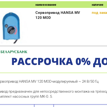
наименование
наличие
Сервопривод HANSA MV
под зак
120 MОD
рвопривод HANSA MV 120 MОD-модулируемый ~ 24 В/50 Гц.
ивод предназначен для непосредственного монтажа на трёххо
мплект насосных групп МК-0..5.