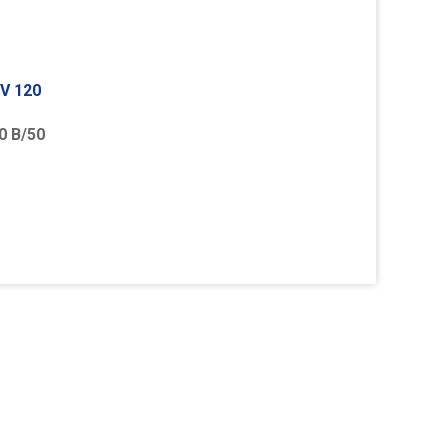
V 120
0 В/50