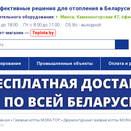
фективные решения для отопления в Беларуси
ительного оборудования:
г. Минск, Каменногорская 47, офи
00 до 18:00 Пт с 8.00 до 17.00 Сб, Вс - выходной
ет-магазин ―
Teplota.by
тирование
Промышленные объекты
Оплата и 
авная
»
Газовые котлы MORA-TOP
»
Двухконтурные газовые котлы MORA
 KK