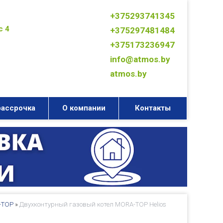
+375293741345
с 4
+375297481484
+375173236947
info@atmos.by
atmos.by
рассрочка
О компании
Контакты
-TOP
»
Двухконтурный газовый котел MORA-TOP Helios