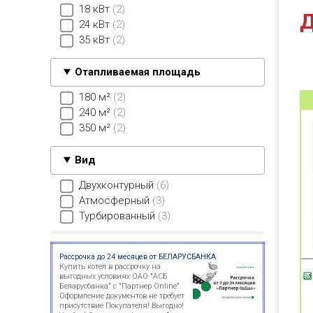
18 кВт
2
Д
24 кВт
2
35 кВт
2
Отапливаемая площадь
180 м²
2
240 м²
2
350 м²
2
Вид
Двухконтурный
6
Атмосферный
3
Турбированный
3
Рассрочка до 24 месяцев от БЕЛАРУСБАНКА
Купить котел в рассрочку на
выгодных условиях ОАО "АСБ
Беларусбанка" с "Партнер Online".
Оформление документов не требует
присутствие Покупателя! Выгодно!