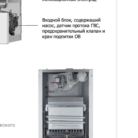
и
O
ческого