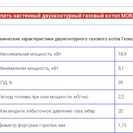
упить настенный двухконтурный газовый котел MORA
хнические характеристики двухконтурного газового котла Гелио
Максимальная мощность, кВт
18,9
Минимальная мощность, кВт
8,1
КПД, %
93
Расход топлива при ном.мощности, м3/час
2,2
Ном.входное избыточное давление газа, мбар
20
Диаметр форсунки горелки, мм
1,15