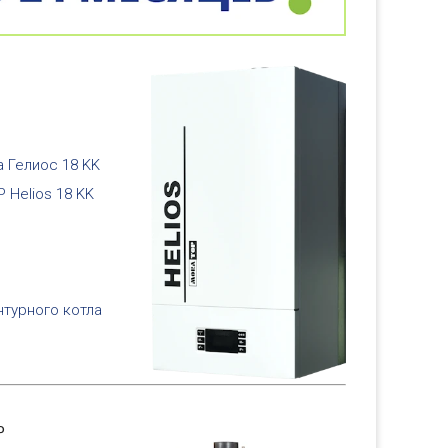
а Гелиос 18 KK
 Helios 18 KK
нтурного котла
P