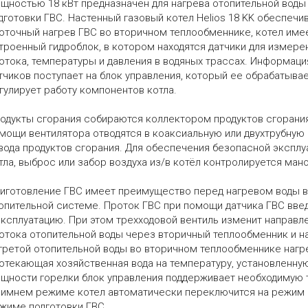
щностью 18 кВт предназначен для нагрева отопительной воды 
дготовки ГВС. Настенный газовый котел Helios 18 KK обеспечи
оточный нагрев ГВС во вторичном теплообменнике, котел име
троенный гидроблок, в котором находятся датчики для измере
отока, температуры и давления в водяных трассах. Информаци
тчиков поступает на блок управления, который ее обрабатывае
гулирует работу компонентов котла.
одукты сгорания собираются коллектором продуктов сгорания
мощи вентилятора отводятся в коаксиальную или двухтрубную
вода продуктов сгорания. Для обеспечения безопасной эксплу
тла, выброс или забор воздуха из/в котёл контролируется ман
иготовление ГВС имеет преимущество перед нагревом воды 
опительной системе. Проток ГВС при помощи датчика ГВС вве
эксплуатацию. При этом трехходовой вентиль изменит направл
отока отопительной воды через вторичный теплообменник и н
гретой отопительной воды во вторичном теплообменнике нагр
отекающая хозяйственная вода на температуру, установленн
щности горелки блок управления поддерживает необходимую 
зимнем режиме котел автоматически переключится на режим о
жиме подготовки ГВС.