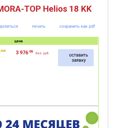
ORA-TOP Helios 18 KK
делиться
печать
сохранить как pdf
цена
ели
06
3 976
бел. руб.
оставить
заявку