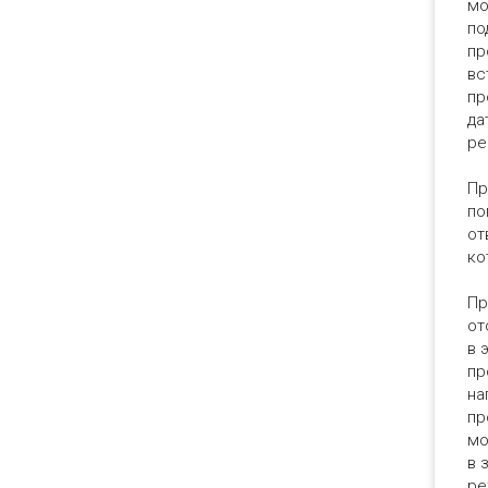
мо
по
пр
вс
пр
да
ре
Пр
по
от
ко
Пр
от
в 
пр
на
пр
мо
в 
ре