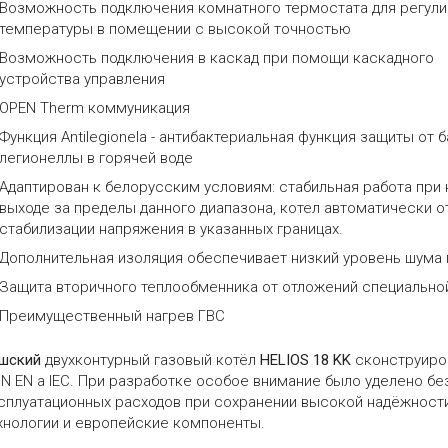
Возможность подключения комнатного термостата для регул
температуры в помещении с высокой точностью
Возможность подключения в каскад при помощи каскадного
устройства управления
OPEN Therm коммуникация
Функция Antilegionela - антибактериальная функция защиты от 
легионеллы в горячей воде
Адаптирован к белорусским условиям: стабильная работа при 
выходе за пределы данного диапазона, котел автоматически о
стабилизации напряжения в указанных границах.
Дополнительная изоляция обеспечивает низкий уровень шума 
Защита вторичного теплообменника от отложений специально
Преимущественный нагрев ГВС
шский
двухконтурный газовый котёл
HELIOS 18 KK
сконструиро
N EN a IEC. При разработке особое внимание было уделено бе
сплуатационных расходов при сохранении высокой надёжност
хнологии и европейские компоненты.