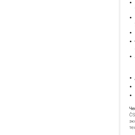
Че
ČS
эк
те