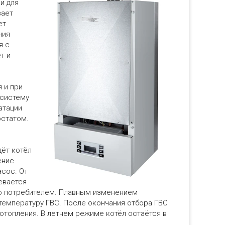
и для
вает
ет
ния
я с
т и
 и при
 систему
атации
остатом.
в
дёт котёл
ение
асос. От
евается
ую потребителем. Плавным изменением
температуру ГВС. После окончания отбора ГВС
топления. В летнем режиме котёл остаётся в