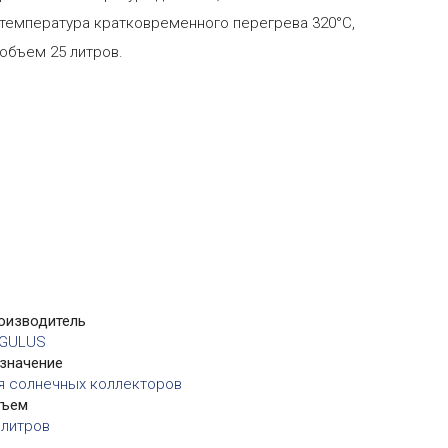
температура кратковременного перегрева 320°С,
объем 25 литров.
оизводитель
GULUS
значение
я солнечных коллекторов
бъем
 литров