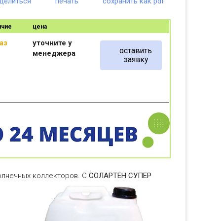
делиться
печать
сохранить как pdf
ичие
цена
аз
уточните у
оставить
менеджера
заявку
лнечных коллекторов. С
СОЛАРТЕН СУПЕР