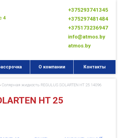
+375293741345
с 4
+375297481484
+375173236947
info@atmos.by
atmos.by
рассрочка
О компании
Контакты
»
Солярная жидкость REGULUS SOLARTEN HT 25 14096
OLARTEN HT 25