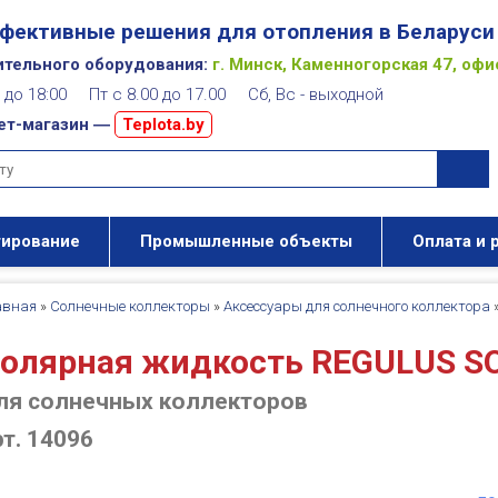
фективные решения для отопления в Беларуси
ительного оборудования:
г. Минск, Каменногорская 47, офи
00 до 18:00 Пт с 8.00 до 17.00 Сб, Вс - выходной
ет-магазин ―
Teplota.by
тирование
Промышленные объекты
Оплата и 
авная
»
Солнечные коллекторы
»
Аксессуары для солнечного коллектора
олярная жидкость REGULUS S
ля солнечных коллекторов
рт. 14096