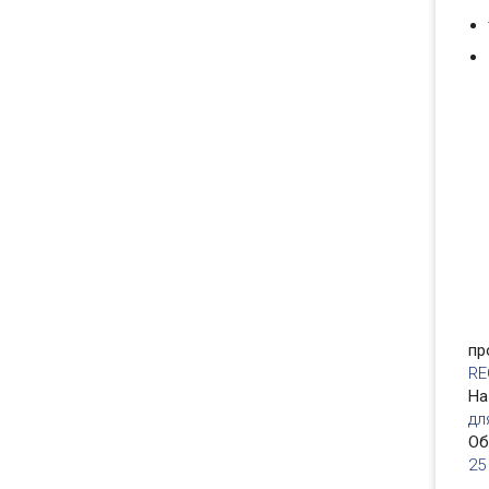
пр
RE
На
дл
О
25