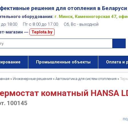
фективные решения для отопления в Беларуси
ительного оборудования:
г. Минск, Каменногорская 47, офи
00 до 18:00 Пт с 8.00 до 17.00 Сб, Вс - выходной
ет-магазин ―
Teplota.by
тирование
Промышленные объекты
Оплата и 
авная
»
Инженерные решения
»
Автоматика для систем отопления
»
Тер
ермостат комнатный HANSA L
рт. 100145
по