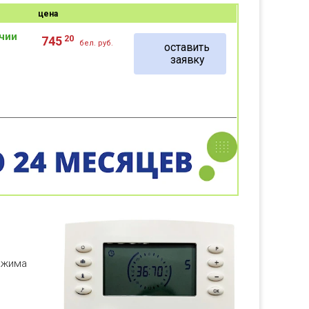
цена
ичии
20
745
бел. руб.
оставить
заявку
ежима