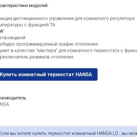
рактеристики моделей:
нкция дистанционного управления для комнатного регулятора
мпературы с функцией TA
DW
спроводной
ободно программируемый график отопления
ужит в качестве "мастера" для комнатного термостата с функ
реключатель режимов отопления
Купить комнатный термостат HANSA
оизводитель
ANSA
Если вы хотите купить термостат комнатный HANSA LD , вы мо