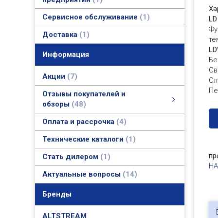
Ха
Сервисное обслуживание
1
LD
Фу
Доставка
1
те
L
Информация
Бе
Св
Акции
7
Сл
Пе
Отзывы покупателей и
обзоры
48
Отзывы покупателей и обзоры
Фото и видео обзоры
Актуальные отзывы покупателей и официальные ответы
смотреть все
Оплата и рассрочка
4
Технические каталоги
1
пр
Стать дилером
1
H
Актуальные вопросы
14
Бренды
ALTSTREAM