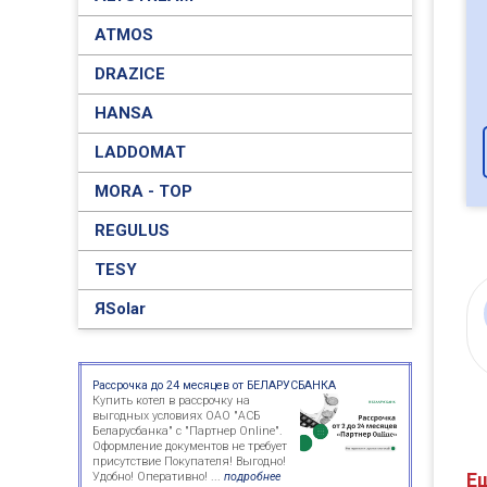
ATMOS
DRAZICE
HANSA
LADDOMAT
MORA - TOP
REGULUS
TESY
ЯSolar
Рассрочка до 24 месяцев от БЕЛАРУСБАНКА
Купить котел в рассрочку на
выгодных условиях ОАО "АСБ
Беларусбанка" с "Партнер Online".
Оформление документов не требует
присутствие Покупателя! Выгодно!
Е
Удобно! Оперативно! ...
подробнее