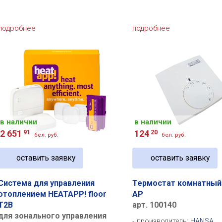
подробнее
подробнее
в наличии
в наличии
2 651
91
124
20
бел. руб.
бел. руб.
оставить заявку
оставить заявку
Система для управления
Термостат комнатны
отоплением HEATAPP! floor
AP
T2B
арт. 100140
для зонального управления
производитель:
HANSA