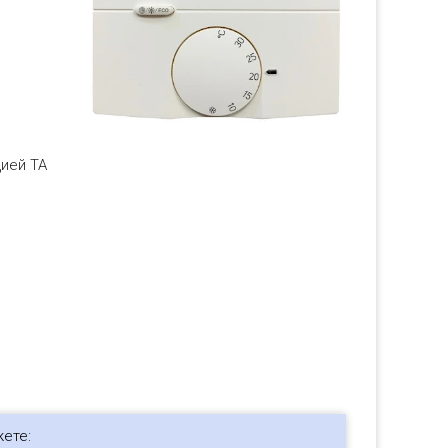
цией ТА
жете: