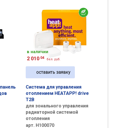
в наличии
2 010
04
бел. руб.
оставить заявку
 панель
Система для управления
дов
отоплением HEATAPP! drive
T2B
для зонального управления
радиаторной системой
отопления
арт. H100070