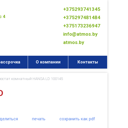
+375293741345
с 4
+375297481484
+375173236947
info@atmos.by
atmos.by
рассрочка
О компании
Контакты
мостат комнатный HANSA LD 100145
D
делиться
печать
сохранить как pdf