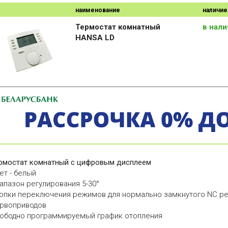
наименование
наличие
Термостат комнатный
в нал
HANSA LD
рмостат комнатный с цифровым дисплеем
ет - белый
апазон регулирования 5-30°
опки переключения режимов для нормально замкнутого NC р
рвоприводов
ободно программируемый график отопления