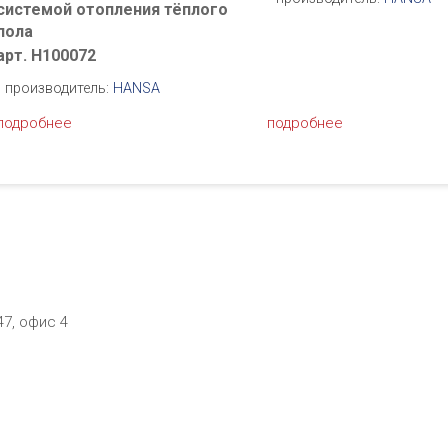
системой отопления тёплого
пола
арт. H100072
производитель:
HANSA
подробнее
подробнее
47, офис 4