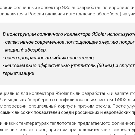
оский солнечный коллектор ЯSolar разработан по европейским
оизводятся в России (включая изготовление абсорбера) на ун
В конструкции солнечного коллектора ЯSolar используют
- селективное современное поглощающее энергию покрыт
- медный абсорбер,
- сверхпрозрачное антибликовое стекло,
- максимально эффективные утеплитель (60 мм) и средс
герметизации.
ециально для коллектора ЯSolar были разработаны и запатент
йки медных абсорберов с профилированным листом TiNOX для
плопередачи, специальный корпус и прижим стекла. После ул
 самых высоких показателей среди российских и европейских 
и низких температурах теплопотери предлагаемого солнечного
лнечных коллекторов, при этом при положительных температу