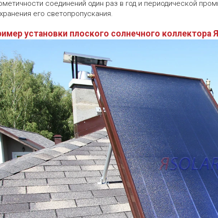
рметичности соединений один раз в год и периодической пром
хранения его светопропускания.
ример установки плоского солнечного коллектора Я