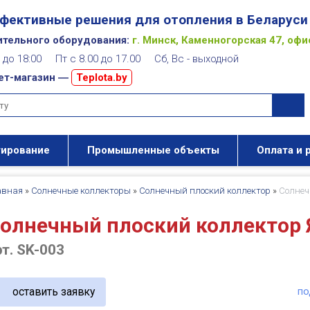
фективные решения для отопления в Беларуси
ительного оборудования:
г. Минск, Каменногорская 47, офи
00 до 18:00 Пт с 8.00 до 17.00 Сб, Вс - выходной
ет-магазин ―
Teplota.by
тирование
Промышленные объекты
Оплата и 
авная
»
Солнечные коллекторы
»
Солнечный плоский коллектор
»
Солнеч
олнечный плоский коллектор 
рт. SK-003
оставить заявку
по