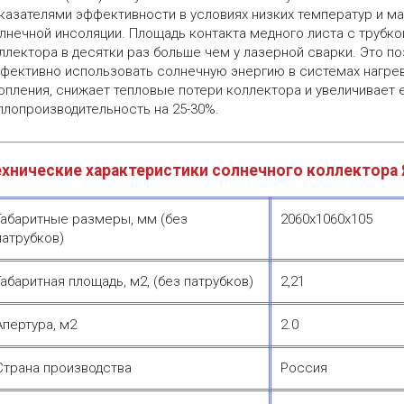
казателями эффективности в условиях низких температур и м
лнечной инсоляции. Площадь контакта медного листа с трубко
ллектора в десятки раз больше чем у лазерной сварки. Это п
фективно использовать солнечную энергию в системах нагрев
опления, снижает тепловые потери коллектора и увеличивает 
плопроизводительность на 25-30%.
хнические характеристики солнечного коллектора Я
Габаритные размеры, мм (без
2060x1060x105
патрубков)
Габаритная площадь, м2, (без патрубков)
2,21
Апертура, м2
2.0
Страна производства
Россия