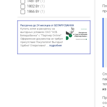
1481 Вт
1
Пл
1802 Вт
1
пр
1866 Вт
1
Рассрочка до 24 месяцев от БЕЛАРУСБАНКА
Купить котел в рассрочку на
выгодных условиях ОАО "АСБ
Беларусбанка" с "Партнер Online".
Оформление документов не требует
присутствие Покупателя! Выгодно!
Удобно! Оперативно! ...
подробнее
Сп
па
те
из
Пр
со