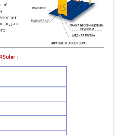
алой
й
озволяет
а воды и
его
Solar :