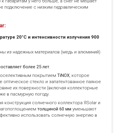
 габаритам у него больше, а снег не мешает
ое подключение с низким гидравлическим
ar:
ратуре 20°С и интенсивности излучения 900
ны из надежных материалов (медь и алюминий)
оставляет более 25 лет
.
окоселективным покрытием
TiNOX
, которое
е оптическое стекло и запатентованное паяное
овине их поверхности (включая коллекторные
же в пасмурную погоду.
я конструкция солнечного коллектора ЯSolar и
влагопоглощением
толщиной 60 мм
уменьшают
фективно использовать солнечную энергию в