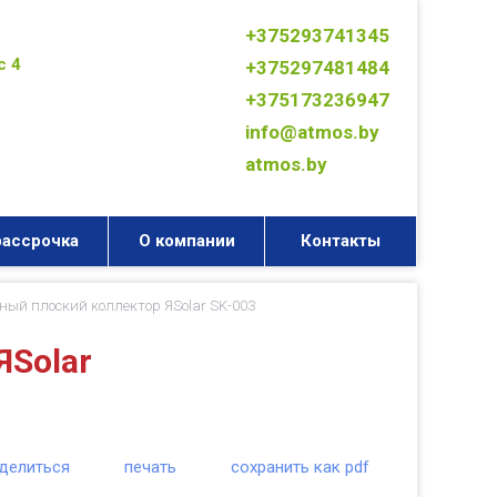
+375293741345
с 4
+375297481484
+375173236947
info@atmos.by
atmos.by
рассрочка
О компании
Контакты
ный плоский коллектор ЯSolar SK-003
ЯSolar
делиться
печать
сохранить как pdf