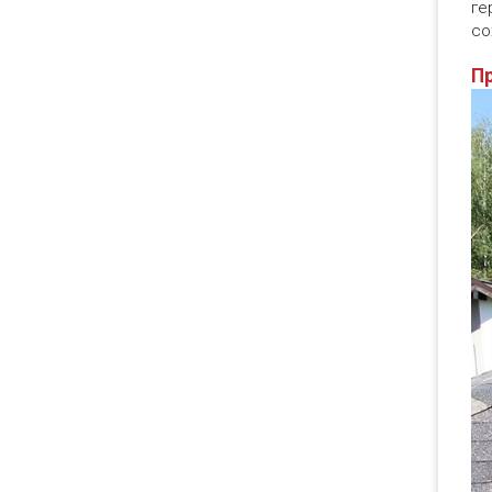
ге
со
П