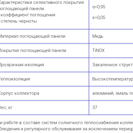
Характеристики селективного покрытия
α=0,95
поглощающей панели:
- коэффициент поглощения
ε=0,05
- степень черноты
Материал поглощающей панели
Медь
Покрытие поглощающей панели
TiNOX
Прозрачная изоляция
Закаленное структ
Теплоизоляция
Высокотемператур
Корпус коллектора
алюминий, эмаль 
Вес, кг
37
и работе в составе систем солнечного теплоснабжения колле
блюдения и регулярного обслуживания за исключением перио