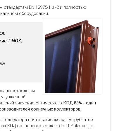
 стандартам EN 12975-1 и -2 и полностью
икальном оборудовании.
ся:
ие TiNOX,
тва
ованы технология
 улучшенной
учшений значение оптического
КПД 83% - один
производителей солнечных коллекторов.
 коллектора почти такие же как у трубчатых
рах КПД солнечного коллектора ЯSolar выше.