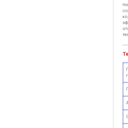
по
со
ко
эф
от
те
Те