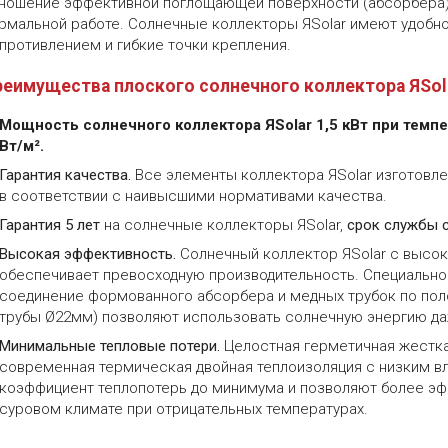
ношение эффективной поглощающей поверхности (абсорбера) к
рмальной работе. Солнечные коллекторы ЯSolar имеют удобн
противлением и гибкие точки крепления.
реимущества плоского солнечного коллектора ЯSol
Мощность солнечного коллектора ЯSolar 1,5 кВт при темпе
Вт/м².
Гарантия качества.
Все элементы коллектора ЯSolar изготовле
в соответствии с наивысшими нормативами качества.
Гарантия 5 лет
на солнечные коллекторы ЯSolar,
срок службы с
Высокая эффективность.
Солнечный коллектор ЯSolar с выс
обеспечивает превосходную производительность. Специально
соединение формованного абсорбера и медных трубок по пол
трубы Ø22мм) позволяют использовать солнечную энергию да
Минимальные тепловые потери.
Целостная герметичная жестка
современная термическая двойная теплоизоляция с низким 
коэффициент теплопотерь до минимума и позволяют более эф
суровом климате при отрицательных температурах.