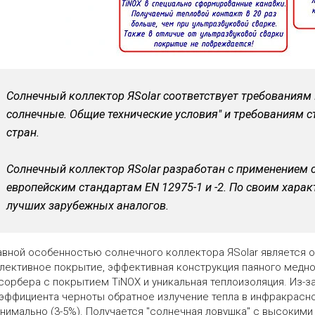
Солнечный коллектор ЯSolar соответствует требованиям
солнечные. Общие технические условия" и требованиям 
стран.
Солнечный коллектор ЯSolar разработан с применением 
европейским стандартам EN 12975-1 и -2. По своим хара
лучших зарубежных аналогов.
авной особенностью солнечного коллектора ЯSolar является 
лективное покрытие, эффективная конструкция паяного медн
сорбера с покрытием TiNOX и уникальная теплоизоляция. Из-з
эффициента черноты обратное излучение тепла в инфракрасн
нимально (3-5%). Получается "солнечная ловушка" с высокими