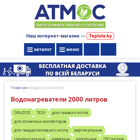
Наш интернет-магазин ―
Teplota.by
каталог
меню
Главная
»
Водонагреватели
Водонагреватели 2000 литров
DRAZICE
TESY
для газового котла
для солнечных коллекторов
для твердотопливного котла
вертикальные
горизонтальные
навесные
напольные
250 литров