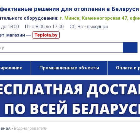
фективные решения для отопления в Беларуси
ительного оборудования:
г. Минск, Каменногорская 47, офи
00 до 18:00 Пт с 8.00 до 17.00 Сб, Вс - выходной
ет-магазин ―
Teplota.by
тирование
Промышленные объекты
Оплата и 
авная
»
Водонагреватели