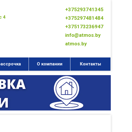
+375293741345
с 4
+375297481484
+375173236947
info@atmos.by
atmos.by
рассрочка
О компании
Контакты