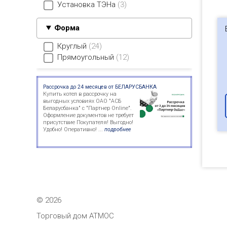
Установка ТЭНа
3
Форма
Круглый
24
Прямоугольный
12
Рассрочка до 24 месяцев от БЕЛАРУСБАНКА
Купить котел в рассрочку на
выгодных условиях ОАО "АСБ
Беларусбанка" с "Партнер Online".
Оформление документов не требует
присутствие Покупателя! Выгодно!
Удобно! Оперативно! ...
подробнее
©
2026
Торговый дом АТМОС