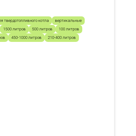
ля твердотопливного котла
вертикальные
1500 литров
500 литров
100 литров
ров
450-1000 литров
210-400 литров