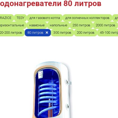
одонагреватели 80 литров
RAZICE
TESY
для газового котла
для солнечных коллекторов
д
оризонтальные
навесные
напольные
250 литров
2000 литров
20-200 литров
80 литров
300 литров
200 литров
45-100 лит