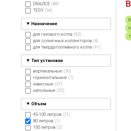
В
DRAZICE
88
TESY
34
D
Назначение
г
для газового котла
42
1
для солнечных коллекторов
8
для твердотопливного котла
41
Тип установки
вертикальные
36
горизонтальные
7
навесные
57
напольные
52
Объем
45-100 литров
21
80 литров
1
100 литров
2