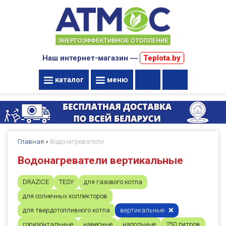
Наш интернет-магазин ―
Teplota.by
каталог
меню
Главная
»
Водонагреватели
Водонагреватели вертикальные
DRAZICE
TESY
для газового котла
для солнечных коллекторов
для твердотопливного котла
вертикальные
горизонтальные
навесные
напольные
250 литров