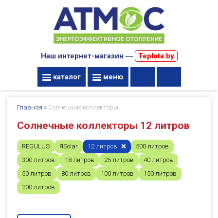
Наш интернет-магазин ―
Teplota.by
каталог
меню
Главная
»
Солнечные коллекторы
Солнечные коллекторы 12 литров
REGULUS
ЯSolar
12 литров
500 литров
300 литров
18 литров
25 литров
40 литров
50 литров
80 литров
100 литров
150 литров
200 литров