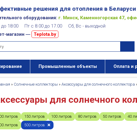
фективные решения для отопления в Беларуси
ительного оборудования:
г. Минск, Каменногорская 47, офи
00 до 18:00 Пт с 8.00 до 17.00 Сб, Вс - выходной
ет-магазин ―
Teplota.by
тирование
Промышленные объекты
Оплата и 
авная
»
Солнечные коллекторы
»
Аксессуары для солнечного коллектора
ксессуары для солнечного кол
00 литров
150 литров
100 литров
80 литров
50 литров
40 л
00 литров
500 литров