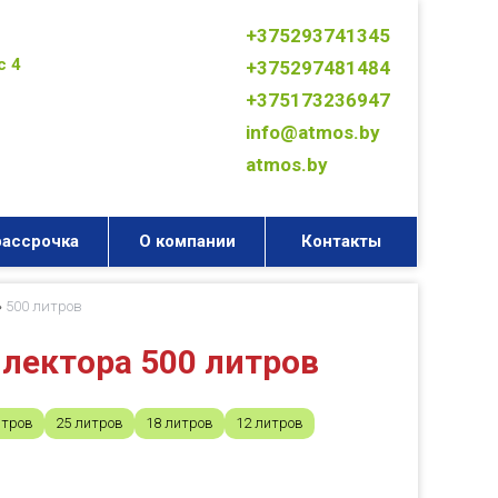
+375293741345
с 4
+375297481484
+375173236947
info@atmos.by
atmos.by
рассрочка
О компании
Контакты
»
500 литров
лектора 500 литров
итров
25 литров
18 литров
12 литров