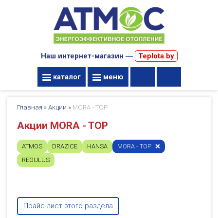
Наш интернет-магазин ―
Teplota.by
каталог
меню
Главная
»
Акции
»
MORA - TOP
Акции MORA - TOP
ATMOS
DRAZICE
HANSA
MORA - TOP
REGULUS
Прайс-лист этого раздела