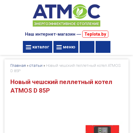
Наш интернет-магазин ―
Teplota.by
каталог
меню
Главная
»
статьи
»
Новый чешский пеллетный котел ATMOS
D 85P
Новый чешский пеллетный котел
ATMOS D 85P