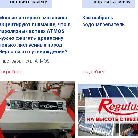
оставить заявку
оставить заявку
Многие интернет-магазины
Как выбрать
акцентируют внимание, что в
водонагреватель
пиролизных котлах ATMOS
нужно сжигать древесину
только лиственных пород.
Верно ли это утверждение?
производитель:
ATMOS
подробнее
подробнее