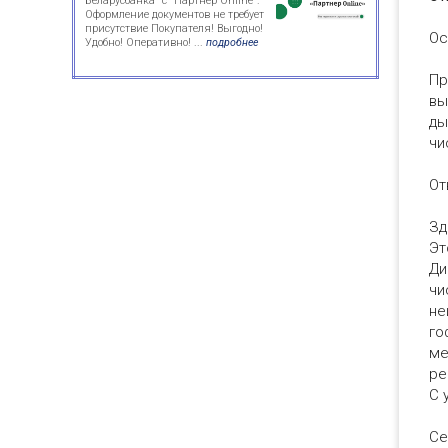
Беларусбанка" с "Партнер Online".
Оформление документов не требует
присутствие Покупателя! Выгодно!
Ос
Удобно! Оперативно! ...
подробнее
Пр
вы
ды
чи
От
Зд
Эт
Ди
чи
не
го
ме
ре
С 
Се