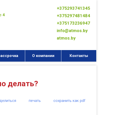
+375293741345
с 4
+375297481484
+375173236947
info@atmos.by
atmos.by
рассрочка
О компании
Контакты
но делать?
делиться
печать
сохранить как pdf