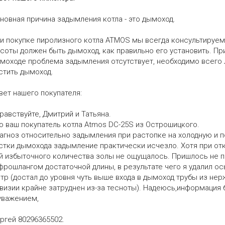
новная причина задымления котла - это дымоход.
и покупке пиролизного котла ATMOS мы всегда консультируем 
соты должен быть дымоход, как правильно его установить. П
моходе проблема задымления отсутствует, необходимо всего 
стить дымоход.
вет нашего покупателя:
равствуйте, Дмитрий и Татьяна.
о ваш покупатель котла Atmos DC-25S из Острошицкого.
агноз относительно задымления при растопке на холодную и 
стки дымохода задымление практически исчезло. Хотя при от
й избыточного количества золы не ощущалось. Пришлось не п
фрошлангом достаточной длины, в результате чего я удалил о
тр (достал до уровня чуть выше входа в дымоход трубы из нерж
визии крайне затруднен из-за тесноты). Надеюсь,информация б
уважением,
ргей 80296365502.