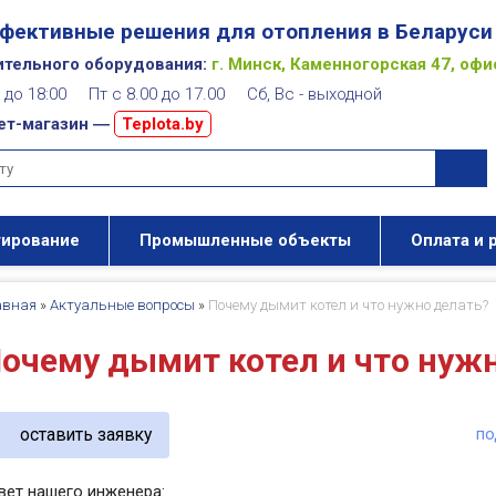
фективные решения для отопления в Беларуси
ительного оборудования:
г. Минск, Каменногорская 47, офи
00 до 18:00 Пт с 8.00 до 17.00 Сб, Вс - выходной
ет-магазин ―
Teplota.by
тирование
Промышленные объекты
Оплата и 
авная
»
Актуальные вопросы
»
Почему дымит котел и что нужно делать?
очему дымит котел и что нуж
оставить заявку
по
вет нашего инженера: