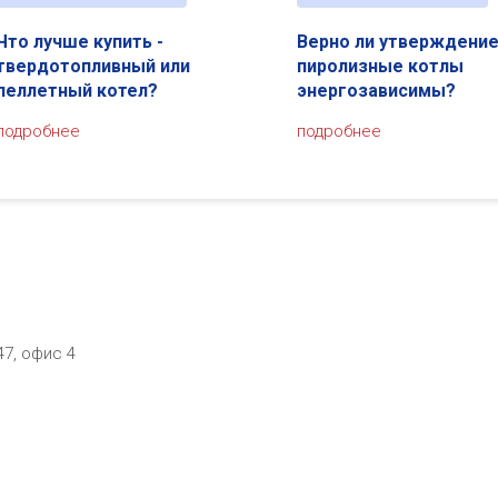
Что лучше купить -
Верно ли утверждение
твердотопливный или
пиролизные котлы
пеллетный котел?
энергозависимы?
подробнее
подробнее
47, офис 4