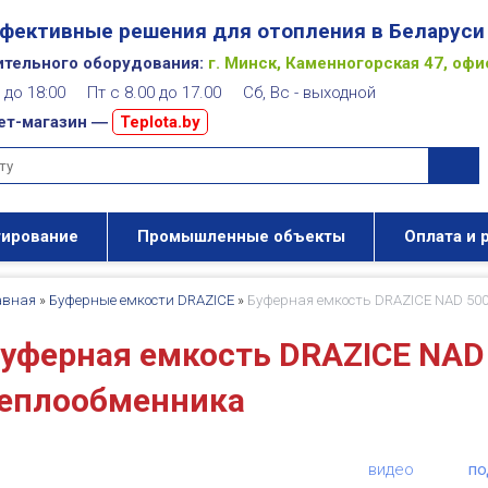
фективные решения для отопления в Беларуси
ительного оборудования:
г. Минск, Каменногорская 47, офи
00 до 18:00 Пт с 8.00 до 17.00 Сб, Вс - выходной
ет-магазин ―
Teplota.by
тирование
Промышленные объекты
Оплата и 
авная
»
Буферные емкости DRAZICE
»
Буферная емкость DRAZICE NAD 500
уферная емкость DRAZICE NAD 
еплообменника
видео
по