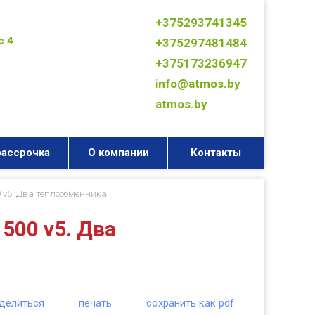
+375293741345
с 4
+375297481484
+375173236947
info@atmos.by
atmos.by
рассрочка
О компании
Контакты
 v5. Два теплообменника
500 v5. Два
делиться
печать
сохранить как pdf