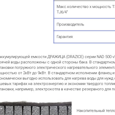
Макс.количество х мощность 
ТJ6/4"
Производитель
Гарантия
аккумулирующей емкости ДРАЖИЦА (DRAZICE) серии NAD 500 v5
рячей воды расположены с одной стороны бака. В стандартно
тановки погружного электрического нагревательного элемен
щностью от 2кВт до 9кВт. В стандартном исполнении фланец 
ономически выгодно использовать для нагрева воды для нужд
шевых тарифах на электроэнергию и экономии твердого топлив
тановки, например, электрокотла в качестве резервного для 
Накопительный тепл