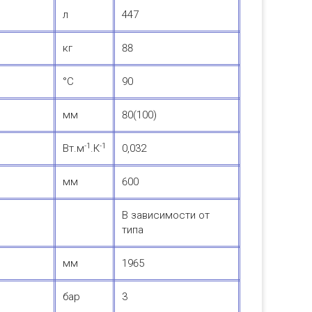
л
447
кг
88
°С
90
мм
80(100)
-1
-1
Вт.м
.К
0,032
мм
600
В зависимости от
типа
мм
1965
бар
3