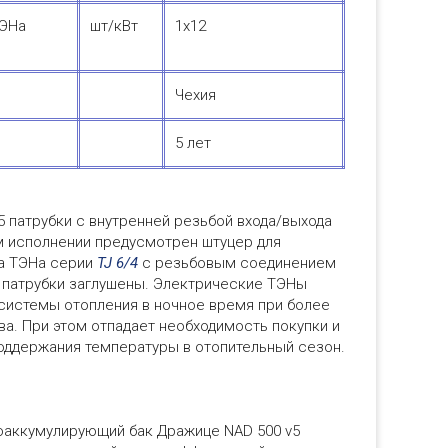
ТЭНа
шт/кВт
1х12
Чехия
5 лет
 патрубки с внутренней резьбой входа/выхода
м исполнении предусмотрен штуцер для
та ТЭНа серии
TJ 6/4
с резьбовым соединением
и патрубки заглушены. Электрические ТЭНы
 системы отопления в ночное время при более
а. При этом отпадает необходимость покупки и
поддержания температуры в отопительный сезон.
оаккумулирующий бак Дражице NAD 500 v5