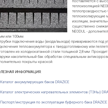
поставляется с выс
теплоизоляцией NE
теплопроводностью 0
теплоизолирующие м
изоляции, значитель
существенно снижая
NEODUL - дополнител
мм или 100мм.
трубки подключения воды (входа/выхода) привариваются под уг
дключения теплоаккумулятора к твердотопливному или пеллет
готовлен из холоднокатанной стали толщиной 2,8 мм. Проходит
аружи накопительный бак обработан специальным антикорроз
полнительно покрыты краской.
ОЛЕЗНАЯ ИНФОРМАЦИЯ:
Каталог аккумулирующих баков DRAZICE
Каталог электрических нагревательных элементов (ТЭНы) DR
Паспорт/инструкция по эксплуатации буферного бака DRAZICE