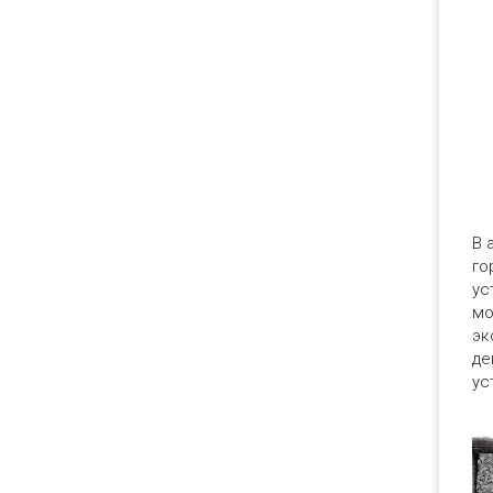
В 
го
ус
мо
эк
де
ус