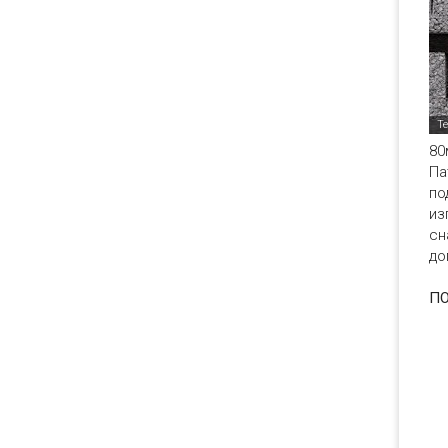
80
Па
по
из
сн
до
П