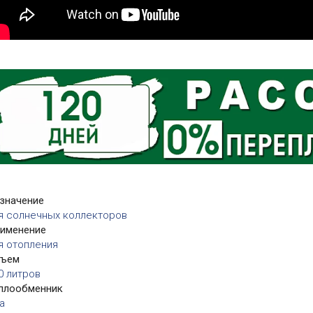
значение
я солнечных коллекторов
именение
я отопления
бъем
0 литров
плообменник
а