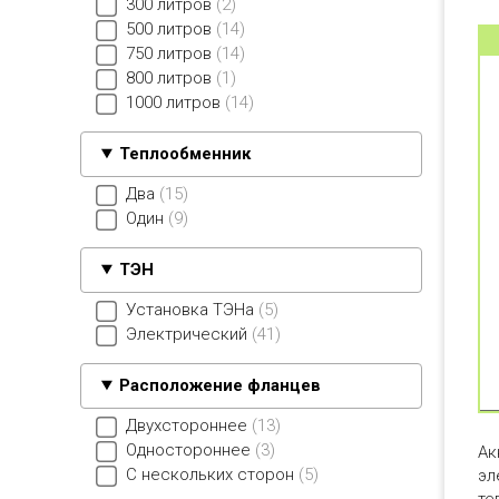
300 литров
2
500 литров
14
750 литров
14
800 литров
1
1000 литров
14
Теплообменник
Два
15
Один
9
ТЭН
Установка ТЭНа
5
Электрический
41
Расположение фланцев
Двухстороннее
13
Одностороннее
3
Ак
С нескольких сторон
5
эл