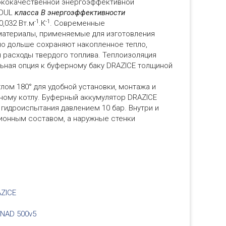
ококачественной энергоэффективной
ODUL
класса В энергоэффективности
-1
-1
,032 Вт.м
.К
. Современные
атериалы, применяемые для изготовления
но дольше сохраняют накопленное тепло,
 расходы твердого топлива. Теплоизоляция
ьная опция к буферному баку DRAZICE толщиной
лом 180° для удобной установки, монтажа и
ному котлу. Буферный аккумулятор DRAZICE
 гидроиспытания давлением 10 бар. Внутри и
ионным составом, а наружные стенки
AZICE
 NAD 500v5