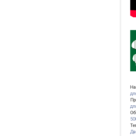
На
дл
Пр
дл
О
50
Те
Дв