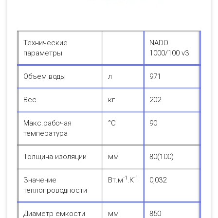
Технические
NADO
параметры
1000/100 v3
Объем воды
л
971
Вес
кг
202
Макс.рабочая
°С
90
температура
Толщина изоляции
мм
80(100)
-1
-1
Значение
Вт.м
.К
0,032
теплопроводности
Диаметр емкости
мм
850