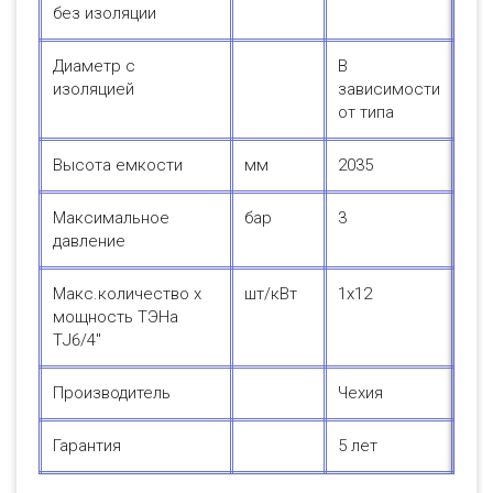
без изоляции
Диаметр с
В
изоляцией
зависимости
от типа
Высота емкости
мм
2035
Максимальное
бар
3
давление
Макс.количество х
шт/кВт
1х12
мощность ТЭНа
ТJ6/4"
Производитель
Чехия
Гарантия
5 лет