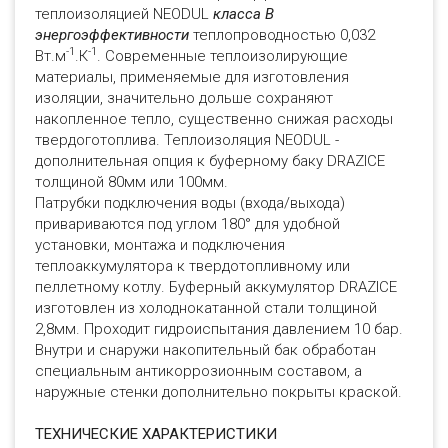
теплоизоляцией NEODUL
класса В
энергоэффективности
теплопроводностью 0,032
-1
-1
Вт.м
.К
. Современные теплоизолирующие
материалы, применяемые для изготовления
изоляции, значительно дольше сохраняют
накопленное тепло, существенно снижая расходы
твердоготоплива. Теплоизоляция NEODUL -
дополнительная опция к буферному баку DRAZICE
толщиной 80мм или 100мм.
Патрубки подключения воды (входа/выхода)
привариваются под углом 180° для удобной
установки, монтажа и подключения
теплоаккумулятора к твердотопливному или
пеллетному котлу. Буферный аккумулятор DRAZICE
изготовлен из холоднокатанной стали толщиной
2,8мм. Проходит гидроиспытания давлением 10 бар.
Внутри и снаружи накопительный бак обработан
специальным антикоррозионным составом, а
наружные стенки дополнительно покрыты краской.
ТЕХНИЧЕСКИЕ ХАРАКТЕРИСТИКИ