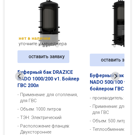
нет в наличии
уточните у менеджера
оставить заявку
оставить заявк
Буферный бак DRAZICE
E
Буферный бак DRA
NADO 1000/200 v1. Бойлер
лер
NADO 500/100 v2. С
ГВС 200л
бойлером ГВС 100
Применение: для отопления,
ия,
производитель:
DRAZ
для ГВС
Применение: для ото
Объем: 1000 литров
для ГВС
ТЭН: Электрический
Объем: 500 литров
Расположение фланцев:
Теплообменник: Оди
Двухстороннее