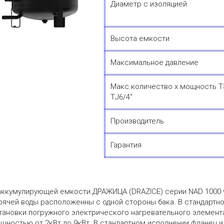
Диаметр с изоляцией
Высота емкости
Максимальное давление
Макс.количество х мощность 
ТJ6/4"
Производитель
Гарантия
аккумулирующей емкости ДРАЖИЦА (DRAZICE) серии NAD 1000 v
рячей воды расположенны с одной стороны бака. В стандартн
тановки погружного электрического нагревательного элемен
щностью от 2кВт до 9кВт. В стандартном исполнении фланец 