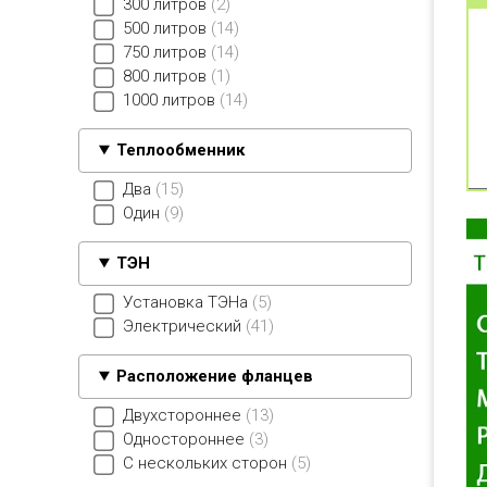
300 литров
2
500 литров
14
750 литров
14
800 литров
1
1000 литров
14
Теплообменник
Два
15
Один
9
ТЭН
Установка ТЭНа
5
Электрический
41
Расположение фланцев
Двухстороннее
13
Одностороннее
3
С нескольких сторон
5