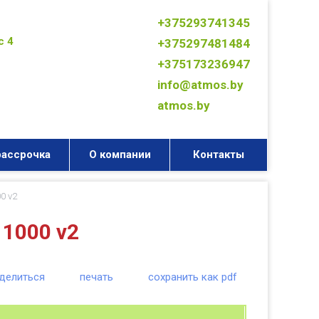
+375293741345
с 4
+375297481484
+375173236947
info@atmos.by
atmos.by
рассрочка
О компании
Контакты
0 v2
1000 v2
делиться
печать
сохранить как pdf