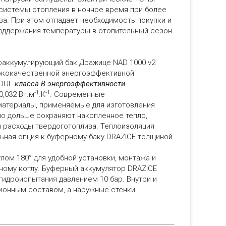
 системы отопления в ночное время при более
а. При этом отпадает необходимость покупки и
поддержания температуры в отопительный сезон.
оаккумулирующий бак Дражице NAD 1000 v2
ококачественной энергоэффективной
ODUL
класса В энергоэффективности
-1
-1
,032 Вт.м
.К
. Современные
атериалы, применяемые для изготовления
но дольше сохраняют накопленное тепло,
 расходы твердоготоплива. Теплоизоляция
ьная опция к буферному баку DRAZICE толщиной
лом 180° для удобной установки, монтажа и
ному котлу. Буферный аккумулятор DRAZICE
гидроиспытания давлением 10 бар. Внутри и
ионным составом, а наружные стенки