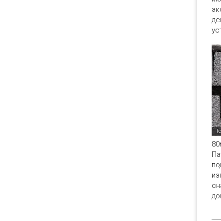
эк
де
ус
80
Па
по
из
сн
до