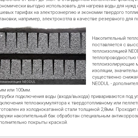
ономически выгодно использовать для нагрева воды для нужд
шевых тарифах на электроэнергию и экономии твердого топлив
тановки, например, электрокотла в качестве резервного для 
Накопительный тепл
поставляется с выс
теплоизоляцией NE
теплопроводностью 0
теплоизолирующие м
изоляции, значитель
существенно снижая
NEODUL - дополнител
мм или 100мм.
трубки подключения воды (входа/выхода) привариваются под уг
дключения теплоаккумулятора к твердотопливному или пеллет
готовлен из холоднокатанной стали толщиной 2,8мм. Проходит 
аружи накопительный бак обработан специальным антикорроз
полнительно покрыты краской.