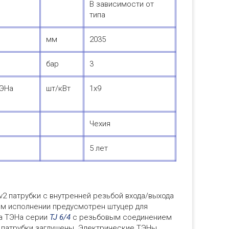
В зависимости от
типа
мм
2035
бар
3
ТЭНа
шт/кВт
1х9
Чехия
5 лет
2 патрубки с внутренней резьбой входа/выхода
ом исполнении предусмотрен штуцер для
та ТЭНа серии
TJ 6/4
с резьбовым соединением
и патрубки заглушены. Электрические ТЭНы