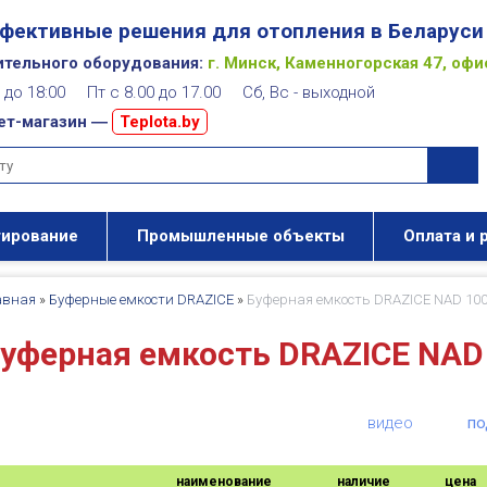
фективные решения для отопления в Беларуси
ительного оборудования:
г. Минск, Каменногорская 47, офи
00 до 18:00 Пт с 8.00 до 17.00 Сб, Вс - выходной
ет-магазин ―
Teplota.by
тирование
Промышленные объекты
Оплата и 
авная
»
Буферные емкости DRAZICE
»
Буферная емкость DRAZICE NAD 100
уферная емкость DRAZICE NAD 
видео
по
наименование
наличие
цена