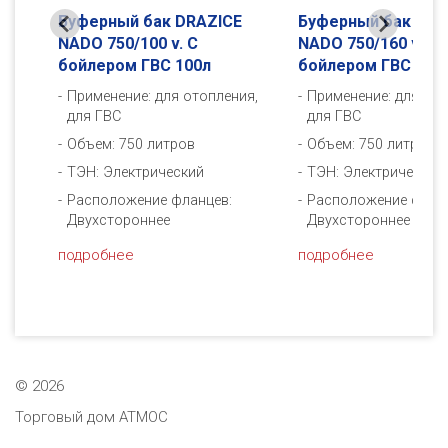
E
Буферный бак DRAZICE
Буферный бак DRA
NADO 750/100 v. С
NADO 750/160 v1. С
бойлером ГВС 100л
бойлером ГВС 160
ия,
Применение: для отопления,
Применение: для ото
для ГВС
для ГВС
Объем: 750 литров
Объем: 750 литров
ТЭН: Электрический
ТЭН: Электрический
Расположение фланцев:
Расположение флан
Двухстороннее
Двухстороннее
подробнее
подробнее
©
2026
Торговый дом АТМОС