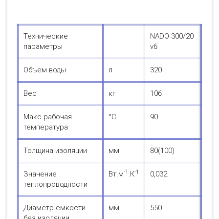
Технические
NADO 300/20
параметры
v6
Объем воды
л
320
Вес
кг
106
Макс.рабочая
°С
90
температура
Толщина изоляции
мм
80(100)
-1
-1
Значение
Вт.м
.К
0,032
теплопроводности
Диаметр емкости
мм
550
без изоляции