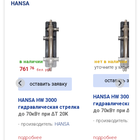
HANSA
нет в наличии
нет в наличии
уточните у менеджера
уточните у менедж
оставить заявку
оставить заяв
HANSA HW 3000 IG
HANSA HW 3000 I
гидравлическая стрелка
гидравлическая с
лка
до 70кВт при ΔT 20K
до 70кВт при ΔT 2
производитель:
HANSA
производитель:
HA
подробнее
подробнее