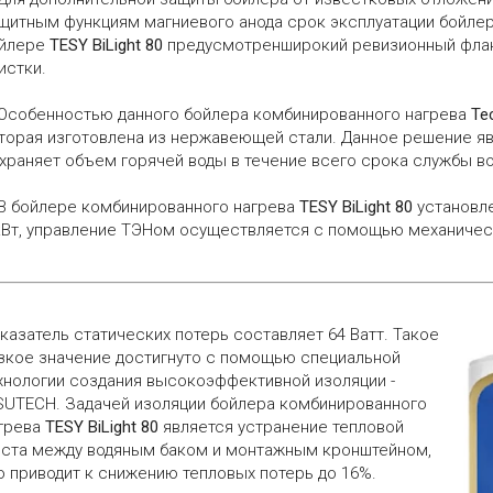
щитным функциям магниевого анода срок эксплуатации бойлер
йлере
TESY BiLight 80
предусмотренширокий ревизионный флан
истки.
 Особенностью данного бойлера комбинированного нагрева
Те
торая изготовлена из нержавеющей стали. Данное решение яв
храняет объем горячей воды в течение всего срока службы в
 В бойлере комбинированного нагрева
TESY BiLight 80
установл
кВт, управление ТЭНом осуществляется с помощью механичес
казатель статических потерь составляет 64 Ватт. Такое
зкое значение достигнуто с помощью специальной
хнологии создания высокоэффективной изоляции -
SUTECH. Задачей изоляции бойлера комбинированного
грева
TESY BiLight 80
является устранение тепловой
ста между водяным баком и монтажным кронштейном,
о приводит к снижению тепловых потерь до 16%.