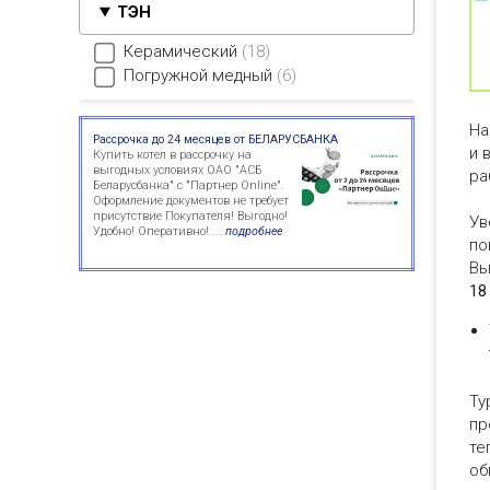
ТЭН
Керамический
18
Погружной медный
6
На
Рассрочка до 24 месяцев от БЕЛАРУСБАНКА
и 
Купить котел в рассрочку на
выгодных условиях ОАО "АСБ
ра
Беларусбанка" с "Партнер Online".
Оформление документов не требует
присутствие Покупателя! Выгодно!
Ув
Удобно! Оперативно! ...
подробнее
по
Вы
18
Ту
пр
те
об