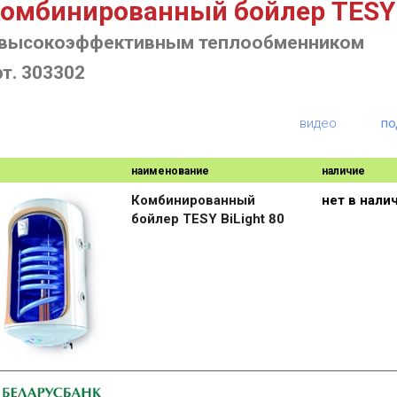
омбинированный бойлер TESY B
 высокоэффективным теплообменником
рт. 303302
видео
по
наименование
наличие
Комбинированный
нет в нали
бойлер TESY BiLight 80