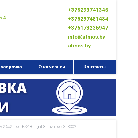
+375293741345
с 4
+375297481484
+375173236947
info@atmos.by
atmos.by
рассрочка
О компании
Контакты
 бойлер TESY BiLight 80 литров 303302