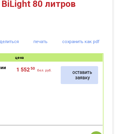
iLight 80 литров
делиться
печать
сохранить как pdf
цена
чии
50
1 552
бел. руб.
оставить
заявку