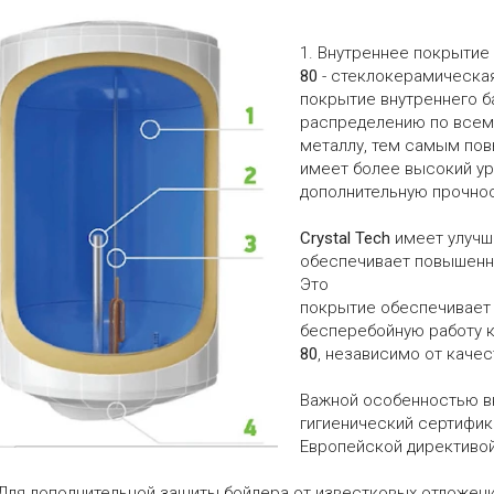
1. Внутреннее покрытие
80
- стеклокерамическая
покрытие внутреннего 
распределению по всему
металлу, тем самым по
имеет более высокий ур
дополнительную прочнос
Crystal Tech
имеет улучш
обеспечивает повышенн
Это
покрытие обеспечивает 
бесперебойную работу 
80
, независимо от качес
Важной особенностью в
гигиенический сертифик
Европейской директивой
 Для дополнительной защиты бойлера от известковых отложени