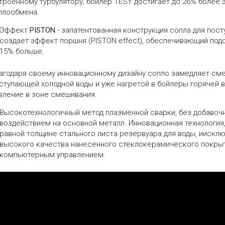
троенному турбулятору, бойлер TESY достигает до 26% более
плообмена.
Эффект
PISTON
- запатентованная конструкция сопла для пос
создает эффект поршня (PISTON effect), обеспечивающий под
15% больше.
агодаря своему инновационному дизайну сопло замедляет см
ступающей холодной воды и уже нагретой в бойлеры горячей в
вление в зоне смешивания.
Высокотехнологичный метод плазменной сварки, без добавоч
воздействием на основной металл. Инновационная технологи
равной толщине стального листа резервуара для воды, иискл
высокого качества нанесенного стеклокерамического покрыт
компьютерным управлением.