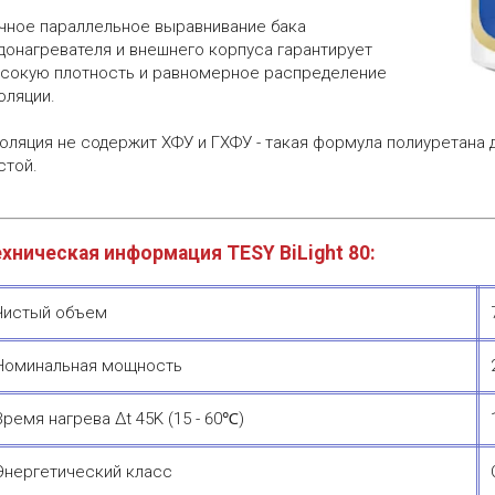
чное параллельное выравнивание бака
донагревателя и внешнего корпуса гарантирует
сокую плотность и равномерное распределение
оляции.
оляция не содержит ХФУ и ГХФУ - такая формула полиуретана
стой.
хническая информация TESY BiLight 80:
Чистый объем
Номинальная мощность
Время нагрева Δt 45K (15 - 60℃)
Энергетический класс