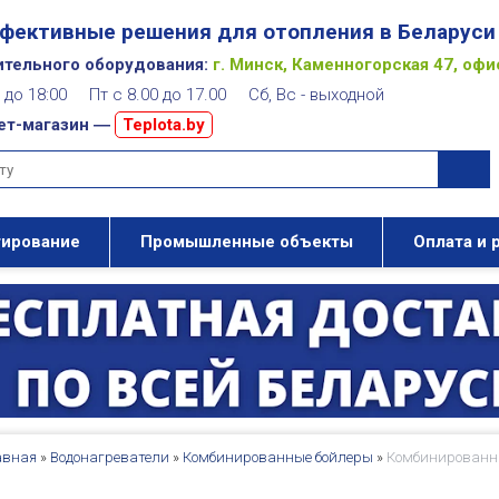
фективные решения для отопления в Беларуси
ительного оборудования:
г. Минск, Каменногорская 47, офи
00 до 18:00 Пт с 8.00 до 17.00 Сб, Вс - выходной
ет-магазин ―
Teplota.by
тирование
Промышленные объекты
Оплата и 
авная
»
Водонагреватели
»
Комбинированные бойлеры
»
Комбинированный