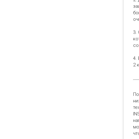
за
бо
оч
3.
ко
со
4.
2 
По
ни
те
IN
на
мо
чт