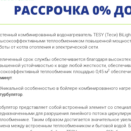
стенный комбинированный водонагреватель TESY (Теси) BiLigh
высокоэффективными теплообменником повышенной мощности
боты от котла отопления и электрической сети.
еличенный срок службы обеспечивается благодаря высокоте
вышенной устойчивостью к воде любой жесткости, обеспечив
2
сокоэффективный теплообменник площадью 0,45 м
обеспечи
 минут
.
Уникальной особенностью в бойлере комбинированного нагре
турбулятор
.
рбулятор представляет собой встроенный элемент со специа
едназначенными для разрушения линейного потока циркулиру
плообменнике. Таким образом достигается значительное увел
мена между встроенным теплообменником и бытовой водой. Б