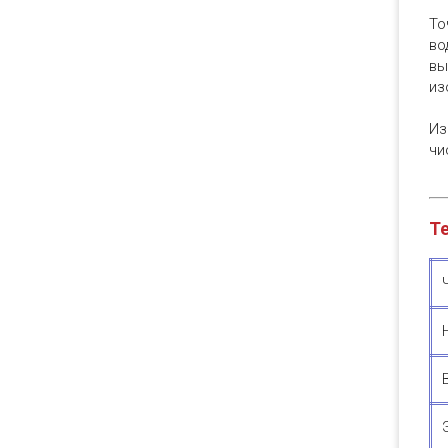
То
во
вы
из
Из
чи
Те