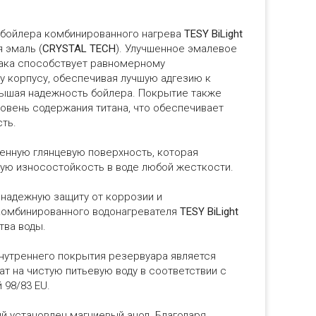
 бойлера комбинированного нагрева
TESY BiLight
 эмаль (
CRYSTAL TECH
). Улучшенное эмалевое
бака способствует равномерному
 корпусу, обеспечивая лучшую адгезию к
вышая надежность бойлера. Покрытие также
овень содержания титана, что обеспечивает
ть.
енную глянцевую поверхность, которая
ую износостойкость в воде любой жесткости.
надежную защиту от коррозии и
комбинированного водонагревателя
TESY BiLight
тва воды.
нутреннего покрытия резервуара является
ат на чистую питьевую воду в соответствии с
 98/83 EU.
й установлен магниевый анод. Благодаря