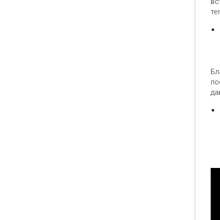
вс
те
Бл
по
да