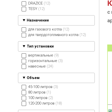
К
DRAZICE
12
TESY
12
с
а
Назначение
для газового котла
12
для твердотопливного котла
12
Тип установки
вертикальные
9
горизонтальные
3
навесные
24
Объем
45-100 литров
3
80 литров
1
100 литров
2
120-200 литров
18