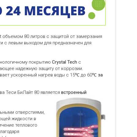
t объемом 80 литров с защитой от замерзания
 с левым выходом для предназначен для
хнологичному покрытию
Crystal Tech
с
ающее надежную защиту от коррозии.
вает ускоренный нагрев воды с 15℃ до 60℃
за
ва Теси БиЛайт 80 является
встроенный
льными отверстиями,
ющей жидкости в
ичение теплового
лагодаря