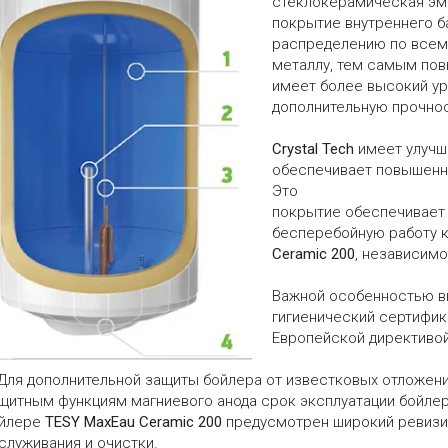
стеклокерамическая эм
покрытие внутреннего 
распределению по всему
металлу, тем самым по
имеет более высокий ур
дополнительную прочнос
Crystal Tech
имеет улучш
обеспечивает повышенн
Это
покрытие обеспечивает 
бесперебойную работу 
Ceramic 200
, независимо
Важной особенностью в
гигиенический сертифик
Европейской директивой
 Для дополнительной защиты бойлера от известковых отложени
щитным функциям магниевого анода срок эксплуатации бойлер
йлере
TESY MaxEau Ceramic 200
предусмотрен широкий ревизи
служивания и очистки.