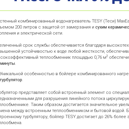
стенный комбинированный водонагреватель TESY (Теси) MaxE
ъемом 200 литров с защитой от замерзания и
сухим керамиче
опления и электрической сети.
еличенный срок службы обеспечивается благодаря высокоте
вышенной устойчивостью к воде любой жесткости, обеспечив
2
сокоэффективный теплообменник площадью 0,76 м
обеспечив
 минуты
.
Уникальной особенностью в бойлере комбинированного нагре
турбулятор
.
рбулятор представляет собой встроенный элемент со специа
едназначенными для разрушения линейного потока циркулиру
плообменнике. Таким образом достигается значительное увел
мена между встроенным теплообменником и бытовой водой. Б
троенному турбулятору, бойлер TESY достигает до 26% более
плообмена.