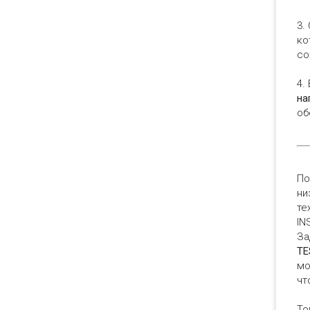
3.
ко
со
4.
на
об
По
ни
те
IN
За
TE
мо
чт
То