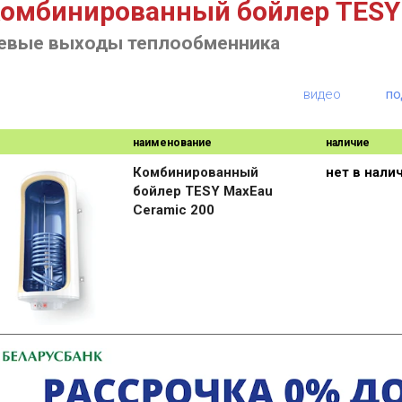
омбинированный бойлер TESY 
евые выходы теплообменника
видео
по
наименование
наличие
Комбинированный
нет в нали
бойлер TESY MaxEau
Ceramic 200