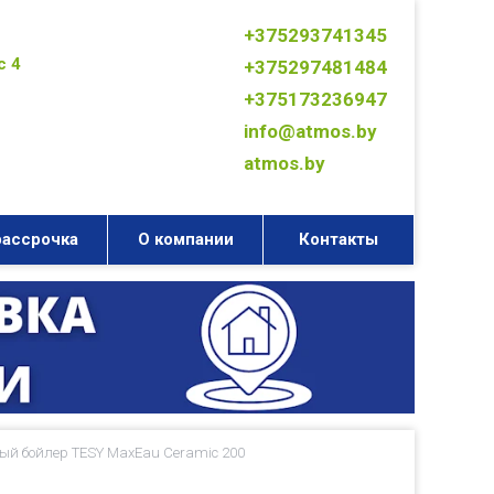
+375293741345
с 4
+375297481484
+375173236947
info@atmos.by
atmos.by
рассрочка
О компании
Контакты
й бойлер TESY MaxEau Ceramic 200