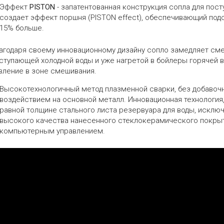
Эффект
PISTON
- запатентованная конструкция сопла для пос
создает эффект поршня (PISTON effect), обеспечивающий под
15% больше.
агодаря своему инновационному дизайну сопло замедляет см
ступающей холодной воды и уже нагретой в бойлеры горячей в
вление в зоне смешивания.
Высокотехнологичный метод плазменной сварки, без добавоч
воздействием на основной металл. Инновационная технологи
равной толщине стального листа резервуара для воды, исклю
высокого качества нанесенного стеклокерамического покрыт
компьютерным управлением.