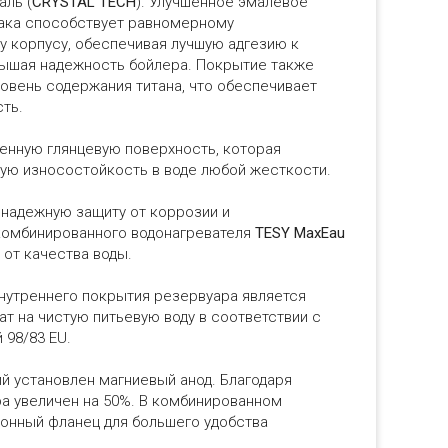
аль (
CRYSTAL TECH
). Улучшенное эмалевое
бака способствует равномерному
 корпусу, обеспечивая лучшую адгезию к
вышая надежность бойлера. Покрытие также
овень содержания титана, что обеспечивает
ть.
енную глянцевую поверхность, которая
ую износостойкость в воде любой жесткости.
надежную защиту от коррозии и
комбинированного водонагревателя
TESY MaxEau
 от качества воды.
нутреннего покрытия резервуара является
ат на чистую питьевую воду в соответствии с
 98/83 EU.
й установлен магниевый анод. Благодаря
а увеличен на 50%. В комбинированном
онный фланец для большего удобства