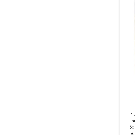
2.
за
бо
об