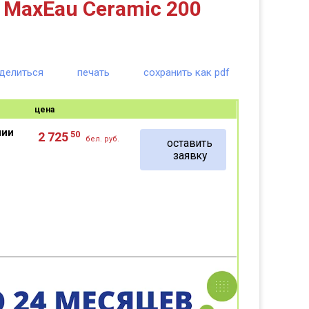
MaxEau Ceramic 200
делиться
печать
сохранить как pdf
цена
чии
50
2 725
бел. руб.
оставить
заявку