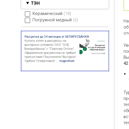
ТЭН
Керамический
18
Погружной медный
6
На
об
от
Рассрочка до 24 месяцев от БЕЛАРУСБАНКА
Купить котел в рассрочку на
Ув
выгодных условиях ОАО "АСБ
Беларусбанка" с "Партнер Online".
по
Оформление документов не требует
Вы
присутствие Покупателя! Выгодно!
Удобно! Оперативно! ...
подробнее
42
Ту
пр
те
об
вс
те