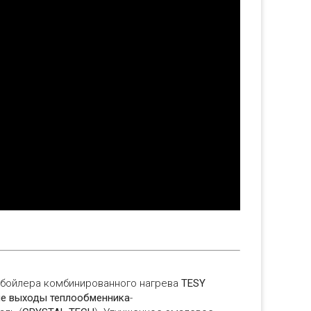
 бойлера комбинированного нагрева
TESY
ые выходы теплообменника
-