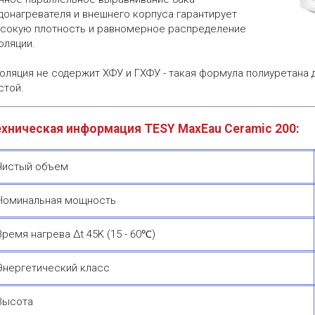
донагревателя и внешнего корпуса гарантирует
сокую плотность и равномерное распределение
оляции.
оляция не содержит ХФУ и ГХФУ - такая формула полиуретана
стой.
ехническая информация TESY MaxEau Ceramic 200:
Чистый объем
Номинальная мощность
Время нагрева Δt 45K (15 - 60℃)
Энергетический класс
Высота