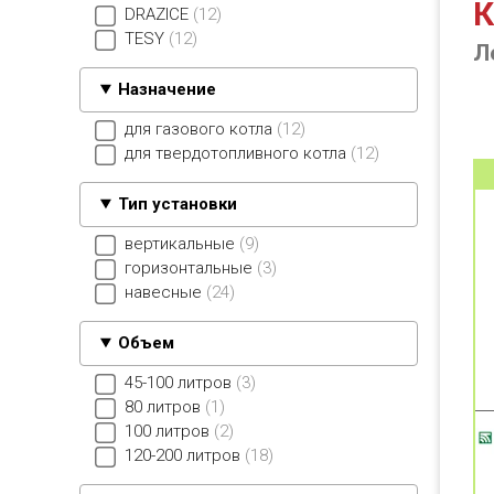
К
DRAZICE
12
TESY
12
Л
Назначение
для газового котла
12
для твердотопливного котла
12
Тип установки
вертикальные
9
горизонтальные
3
навесные
24
Объем
45-100 литров
3
80 литров
1
100 литров
2
120-200 литров
18