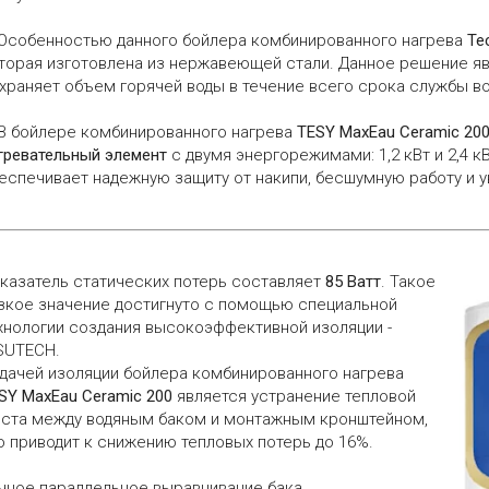
 Особенностью данного бойлера комбинированного нагрева
Те
торая изготовлена из нержавеющей стали. Данное решение яв
храняет объем горячей воды в течение всего срока службы в
 В бойлере комбинированного нагрева
TESY MaxEau Ceramic 20
гревательный элемент
с двумя энергорежимами: 1,2 кВт и 2,4 к
еспечивает надежную защиту от накипи, бесшумную работу и 
казатель статических потерь составляет
85 Ватт
. Такое
зкое значение достигнуто с помощью специальной
хнологии создания высокоэффективной изоляции -
SUTECH.
дачей изоляции бойлера комбинированного нагрева
SY MaxEau Ceramic 200
является устранение тепловой
ста между водяным баком и монтажным кронштейном,
о приводит к снижению тепловых потерь до 16%.
чное параллельное выравнивание бака