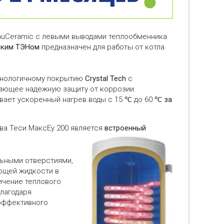
auCeramic с левыми выводами теплообменника
ским ТЭНом
предназначен для работы от котла
хнологичному покрытию
Crystal Tech
с
ающее надежную защиту от коррозии.
ает ускоренный нагрев воды с 15 ℃ до 60 ℃
за
ва Теси МаксЕу 200 является
встроенный
льными отверстиями,
ющей жидкости в
ичение теплового
лагодаря
 эффективного