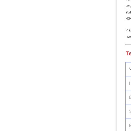
во
вы
из
Из
чи
Т