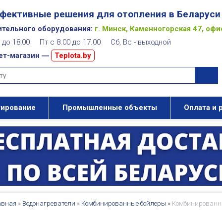
фективные решения для отопления в Беларуси
ительного оборудования:
г. Минск, Каменногорская 47, офи
00 до 18:00 Пт с 8.00 до 17.00 Сб, Вс - выходной
ет-магазин ―
Teplota.by
тирование
Промышленные объекты
Оплата и 
авная
»
Водонагреватели
»
Комбинированные бойлеры
»
Комбинированны