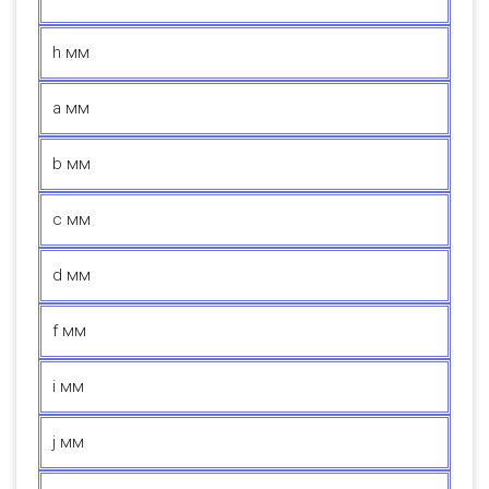
h мм
a мм
b мм
c мм
d мм
f мм
i мм
j мм