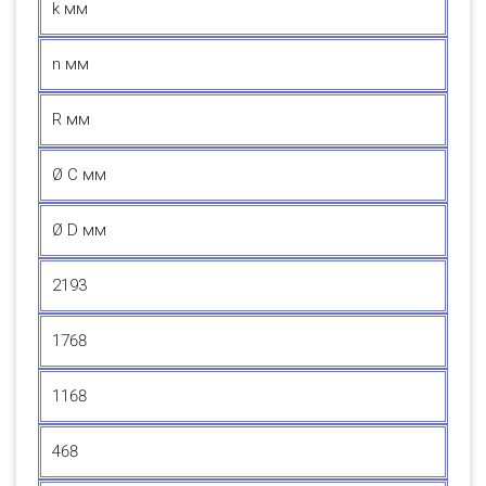
k мм
n мм
R мм
Ø C мм
Ø D мм
2193
1768
1168
468