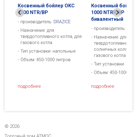
Косвенный бойлер OKC
Косвенный бойлер
C
1000 NTR/BP
1000 NTRR/BP
ный
бивалентный
производитель:
DRAZICE
производитель:
DRAZ
Назначение: для
твердотопливного котла, для
Назначение: для
ых
газового котла
твердотопливного ко
солнечных коллекто
Тип установки: напольные
 для
газового котла
Объем: 450-1000 литров
Тип установки: нап
е
Объем: 450-1000 ли
подробнее
подробнее
©
2026
Торговый дом АТМОС