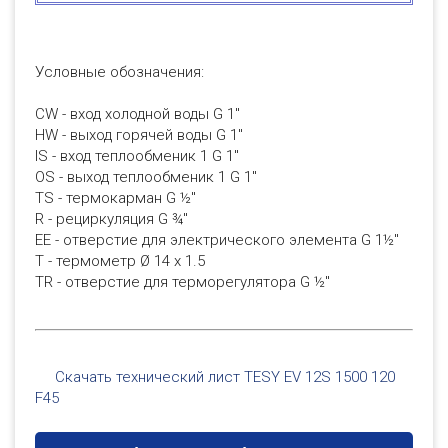
Условные обозначения:
CW - вход холодной воды G 1"
HW - выход горячей воды G 1"
IS - вход теплообменик 1 G 1"
OS - выход теплообменик 1 G 1"
TS - термокарман G ½"
R - рециркуляция G ¾"
EE - отверстие для электрического элемента G 1½"
T - термометр Ø 14 x 1.5
TR - отверстие для терморегулятора G ½"
Скачать технический лист TESY EV 12S 1500 120
F45