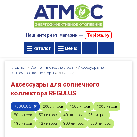
Наш интернет-магазин ―
Teplota.by
каталог
меню
Главная
»
Солнечные коллекторы
»
Аксессуары для
солнечного коллектора
»
REGULUS
Аксессуары для солнечного
коллектора REGULUS
REGULUS
200 литров
150 литров
100 литров
80 литров
50 литров
40 литров
25 литров
18 литров
12 литров
300 литров
500 литров