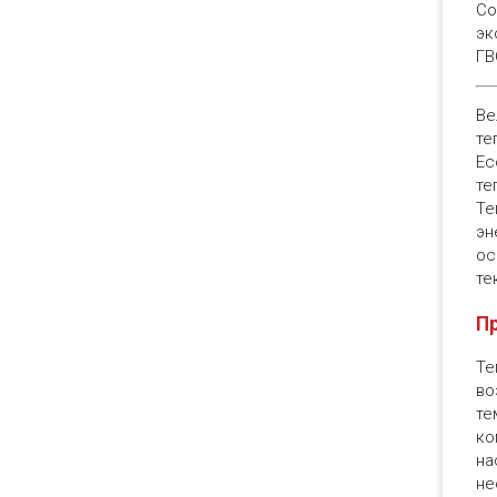
Со
эк
ГВ
Ве
те
Ec
те
Те
эн
ос
те
Пр
Те
во
те
ко
на
не