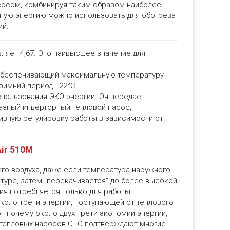
сосом, комбинируя таким образом наиболее
чную энергию можно использовать для обогрева
ий.
ляет 4,67. Это наивысшее значение для
, обеспечивающий максимальную температуру
зимний период - 22°C.
спользования ЭКО-энергии. Он передает
фазный инверторный тепловой насос,
ивную регулировку работы в зависимости от
ir 510М
го воздуха, даже если температура наружного
атуре, затем "перекачивается" до более высокой
ия потребляется только для работы
коло трети энергии, поступающей от теплового
т почему около двух трети экономии энергии,
 тепловых насосов CTC подтверждают многие