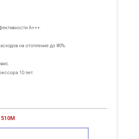
.
фективности А+++.
асходов на отопление до 80%.
рвис.
рессора 10 лет.
r 510М