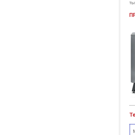
ты
П
Те