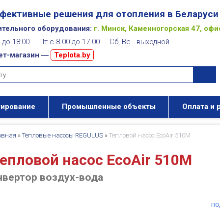
фективные решения для отопления в Беларуси
ительного оборудования:
г. Минск, Каменногорская 47, офи
00 до 18:00 Пт с 8.00 до 17.00 Сб, Вс - выходной
ет-магазин ―
Teplota.by
тирование
Промышленные объекты
Оплата и 
авная
»
Тепловые насосы REGULUS
»
Тепловой насос EcoAir 510М
епловой насос EcoAir 510М
нвертор воздух-вода
по