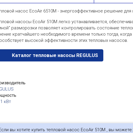
пловой насос EcoAir 6510M - энергоэффективное решение для
пловой насосы EcoAir 510М легко устанавливается, обеспечив
мной" разморозки позволяет контролировать состояние тепло
чение кратчайшего необходимого времени только тогда, когда
особствует высокой эффективности этих тепловых насосов.
Каталог тепловые насосы REGULUS
оизводитель
GULUS
щность
11 кВт
Если вы хотите купить тепловой насос EcoAir 510М , вы можете: