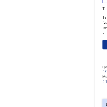
Те
Те
"у
те
сп
пр
RE
Мо
2-