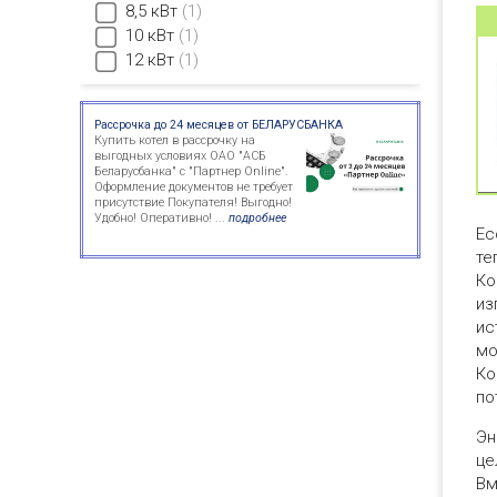
8,5 кВт
1
10 кВт
1
12 кВт
1
Рассрочка до 24 месяцев от БЕЛАРУСБАНКА
Купить котел в рассрочку на
выгодных условиях ОАО "АСБ
Беларусбанка" с "Партнер Online".
Оформление документов не требует
присутствие Покупателя! Выгодно!
Удобно! Оперативно! ...
подробнее
Ec
те
Ко
из
ис
мо
Ко
по
Эн
це
Вм