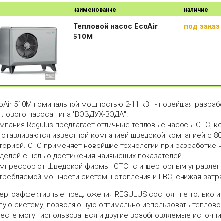
наименование
наличие
Тепловой насос EcoAir
под заказ
510М
oAir 510M номинальной мощностью 2-11 кВт - новейшая разраб
плового насоса типа "ВОЗДУХ-ВОДА".
мпания Regulus предлагает отличные тепловые насосы CTC, к
готавливаются известной компанией шведской компанией с 80
торией. CTC применяет новейшие технологии при разработке 
делей с целью достижения наивысших показателей.
мпрессор от Шведской фирмы "СТС" с инверторным управлен
требляемой мощности системы отопления и ГВС, снижая затр
ергоэффективные предложения REGULUS состоят не только из 
лую систему, позволяющую оптимально использовать теплово
есте могут использоваться и другие возобновляемые источник