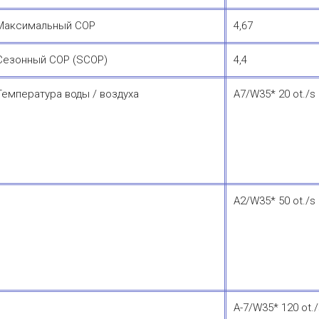
Максимальный COP
4,67
Сезонный COP (SCOP)
4,4
Температура воды / воздуха
A7/W35* 20 ot./s
A2/W35* 50 ot./s
A-7/W35* 120 ot.