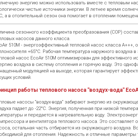
лнечную энергию можно использовать вместе с тепловым на
ологически чистые источники энергии. В летнее время солне
С, а в отопительный сезон она помогает в отоплении помещен
личина сезонного коэффициента преобразования (COP) состав
пловых насосов данного класса.
oAir 510M - энергоэффективный тепловой насос класса А+++
плоносителя +65°C. Рабочая температура наружного воздуха в 
пловой насос EcoAir 510М оптимизирован для эффективного и
ергию воздуха в систему отопления и горячую воду. Это одно
нащенный модуляцией на выходе, которая гарантирует эффект
кущих условий.
инцип работы теплового насоса "воздух-вода" EcoA
пловые насосы "воздух-вода" забирают энергию из окружающе
здуха падает до -22°C. Энергия, полученная при низкой темпер
мпературы и передается в нагревательную воду. Электроэнерг
мпрессора и вентилятора теплового насоса. Это составляет о
соса, остальная часть отбирается из окружающего воздуха. Во
обходимой для отопления. Надежность и отличные параметры