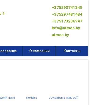
+375293741345
с 4
+375297481484
+375173236947
info@atmos.by
atmos.by
рассрочка
О компании
Контакты
делиться
печать
сохранить как pdf