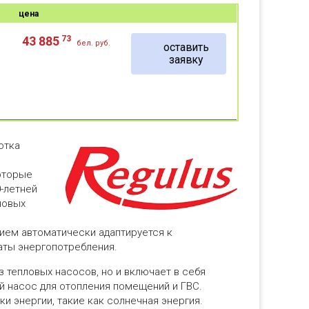
цена
73
43 885
бел. руб.
оставить
заявку
отка
оторые
-летней
новых
ием автоматически адаптируется к
аты энергопотребления.
тепловых насосов, но и включает в себя
й насос для отопления помещений и ГВС.
и энергии, такие как солнечная энергия.