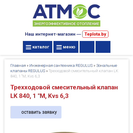
Наш интернет-магазин ―
Teplota.by
каталог
меню
Главная
»
Инженерная сантехника REGULUS
»
Зональные
клапаны REGULUS
»
Трехходовой смесительный клапан LK
840, 1 "M, Kvs 6,3
Трехходовой смесительный клапан
LK 840, 1 "M, Kvs 6,3
оставить заявку