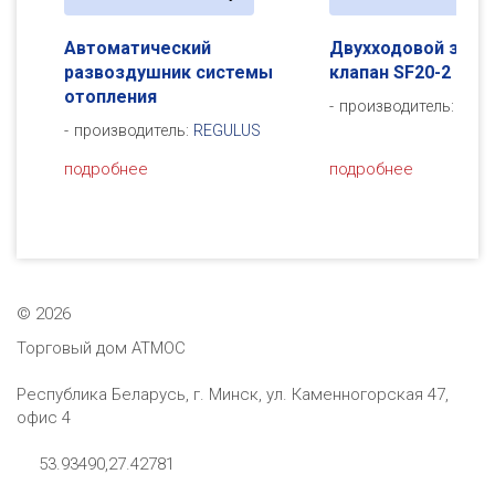
Двухходовой зонный
Двухходовой 
стемы
клапан SF20-2
клапан SF20-2
производитель:
REGULUS
производитель
ULUS
подробнее
подробнее
©
2026
Торговый дом АТМОС
Республика Беларусь, г. Минск, ул. Каменногорская 47,
офис 4
53.93490,27.42781