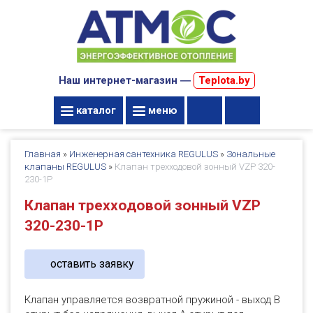
Наш интернет-магазин ―
Teplota.by
каталог
меню
Главная
»
Инженерная сантехника REGULUS
»
Зональные
клапаны REGULUS
»
Клапан трехходовой зонный VZP 320-
230-1P
Клапан трехходовой зонный VZP
320-230-1P
оставить заявку
Клапан управляется возвратной пружиной - выход B