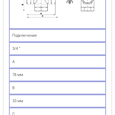
Подключение
3/4 "
А
78 мм
В
33 мм
С