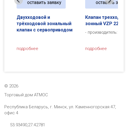
оставить заявку
оставить заявк
Клапан трехходовой
Клапан трехходов
ый
зонный VZP 220-230-1P
зонный VZP 325-23
ом
производитель:
REGULUS
производитель:
REG
подробнее
подробнее
©
2026
Торговый дом АТМОС
Республика Беларусь, г. Минск, ул. Каменногорская 47,
офис 4
53.93490,27.42781