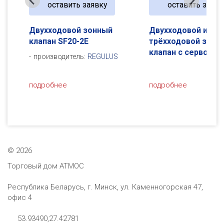
оставить заявку
оставить зая
Двухходовой и
Клапан трехходо
трёхходовой зональный
зонный VZP 220-
клапан с сервоприводом
S
производитель:
RE
подробнее
подробнее
©
2026
Торговый дом АТМОС
Республика Беларусь, г. Минск, ул. Каменногорская 47,
офис 4
53.93490,27.42781