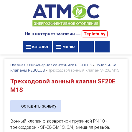
Наш интернет-магазин ―
Teplota.by
каталог
меню
Главная
»
Инженерная сантехника REGULUS
»
Зональные
клапаны REGULUS
»
Трехходовой зонный клапан SF20E M1S
Трехходовой зонный клапан SF20E
M1S
оставить заявку
Зонный клапан с возвратной пружиной PN 10 -
трехходовой - SF-20-E-M1S, 3/4, внешняя резьба,