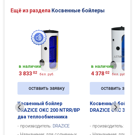
Ещё из раздела
Косвенные бойлеры
в наличии
в наличии
3 833
02
4 378
02
бел. руб.
бел. руб.
оставить заявку
оставить заявк
Косвенный бойлер
Косвенный бойлер
BP
DRAZICE OKC 200 NTRR/BP
DRAZICE OKC 300 
два теплообменника
производитель:
DRAZICE
производитель:
DRAZ
Назначение: для солнечных
Назначение: для