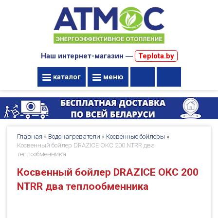
Наш интернет-магазин ―
Teplota.by
каталог
меню
Главная
»
Водонагреватели
»
Косвенные бойлеры
»
Косвенный бойлер DRAZICE ОКC 200 NTRR два
теплообменника
Косвенный бойлер DRAZICE ОКC 200
NTRR два теплообменника