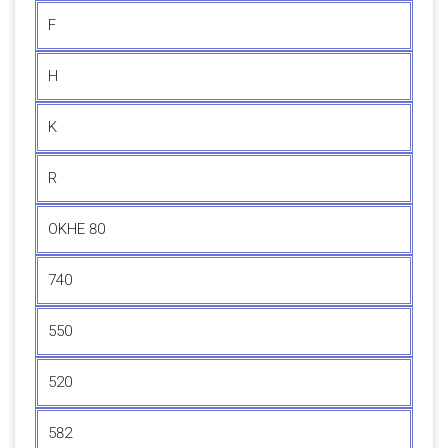
F
H
K
R
OKHE 80
740
550
520
582