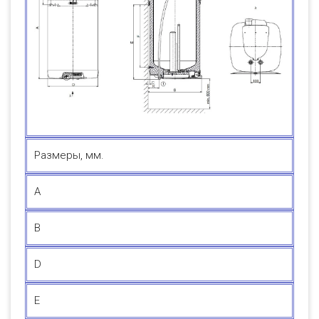
Размеры, мм.
А
B
D
E