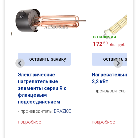
в наличии
172
50
бел. руб.
оставить заявку
оставить заявк
Электрические
Нагревательный э
ием
нагревательные
2,2 кВт
элементы серии R с
производитель:
DRAZ
фланцевым
подсоединением
производитель:
DRAZICE
подробнее
подробнее