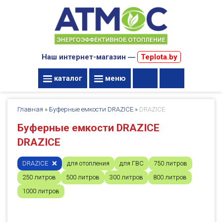
Наш интернет-магазин ―
Teplota.by
каталог
меню
Главная
»
Буферные емкости DRAZICE
»
DRAZICE
Буферные емкости DRAZICE
DRAZICE
DRAZICE
для отопления
для ГВС
750 литров
250 литров
500 литров
300 литров
800 литров
1000 литров