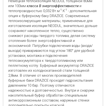
Немецкая теплоизоляция NEODUL толщиной 80мм
или 100мм
класса В энергоэффективности
и
-1
-1
теплопроводностью 0,032 Вт.м
.К
- дополнительная
опция к буферному баку DRAZICE. Современные
теплоизолирующие материалы, применяемые для
изготовления изоляции NEODUL, значительно дольше
сохраняют накопленное тепло, существенно
снижают расходы твердого топлива, делая систему
отопления более энергоэффективной и
экономичной. Патрубки подключения воды (входа/
выхода) привариваются под углом 180° для удобной
установки, монтажа и подключения
теплоаккумулятора к твердотопливному или
пеллетному котлу. Буферный аккумулятор DRAZICE
изготовлен из холоднокатанной стали толщиной
2,8мм. В отличие от многих производителей
буферные баки DRAZICE проходят гидроиспытания
давлением 10 бар. Поэтому отличаются
надежностью и долговечностью. Внутри и снаружи
накопительный буфер обработан специальным
антикоррозионным составом, наружные стенки
дополнительно покрыты краской.