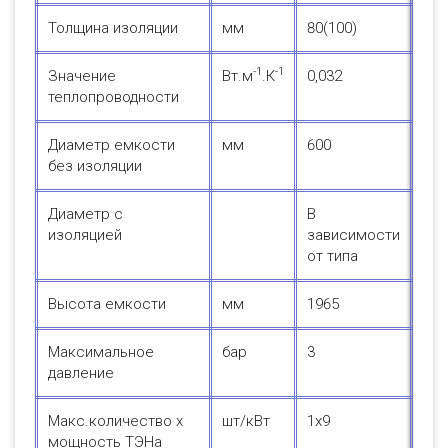
Толщина изоляции
мм
80(100)
-1
-1
Значение
Вт.м
.К
0,032
теплопроводности
Диаметр емкости
мм
600
без изоляции
Диаметр с
В
изоляцией
зависимости
от типа
Высота емкости
мм
1965
Максимальное
бар
3
давление
Макс.количество х
шт/кВт
1х9
мощность ТЭНа