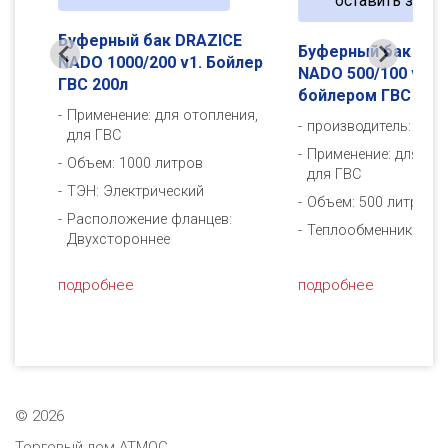
оставить заявк
Буферный бак DRAZICE
E
Буферный бак DRA
NADO 1000/200 v1. Бойлер
лер
NADO 500/100 v2. С
ГВС 200л
бойлером ГВС 100
Применение: для отопления,
ия,
производитель:
DRAZ
для ГВС
Применение: для ото
Объем: 1000 литров
для ГВС
ТЭН: Электрический
Объем: 500 литров
Расположение фланцев:
Теплообменник: Оди
Двухстороннее
подробнее
подробнее
©
2026
Торговый дом АТМОС