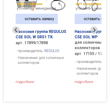
нет в наличии
нет в наличии
уточните у менеджера
уточните у менедже
оставить заявку
оставить заявк
LUS
Насосная группа REGULUS
Насосная группа 
CSE SOL W SRS1 TK
CSE SOL WP
для солнечных
арт. 17899/17898
коллекторов
производитель:
REGULUS
арт. 17155 / 17325
ых
Назначение: для солнечных
производитель:
REG
коллекторов
Назначение: для со
коллекторов
подробнее
подробнее