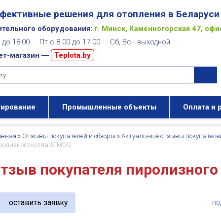
фективные решения для отопления в Беларуси
ительного оборудования:
г. Минск, Каменногорская 47, офи
00 до 18:00 Пт с 8.00 до 17.00 Сб, Вс - выходной
ет-магазин ―
Teplota.by
тирование
Промышленные объекты
Оплата и 
авная
»
Отзывы покупателей и обзоры
»
Актуальные отзывы покупателе
ролизного котла ATMOS
тзыв покупателя пиролизного
оставить заявку
по