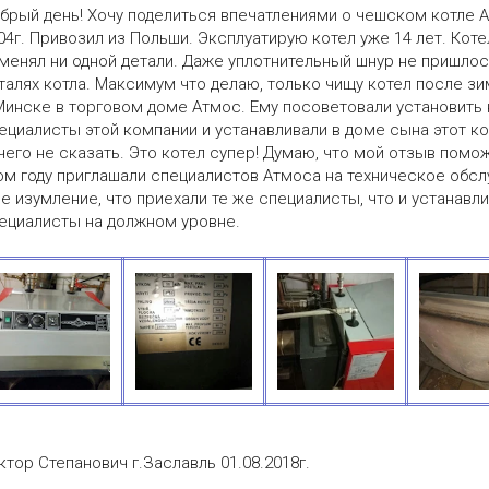
брый день! Хочу поделиться впечатлениями о чешском котле A
04г. Привозил из Польши. Эксплуатирую котел уже 14 лет. Коте
менял ни одной детали. Даже уплотнительный шнур не пришлос
талях котла. Максимум что делаю, только чищу котел после зим
Минске в торговом доме Атмос. Ему посоветовали установить 
ециалисты этой компании и устанавливали в доме сына этот ко
чего не сказать. Это котел супер! Думаю, что мой отзыв помож
ом году приглашали специалистов Атмоса на техническое обсл
е изумление, что приехали те же специалисты, что и устанавли
ециалисты на должном уровне.
ктор Степанович г.Заславль 01.08.2018г.