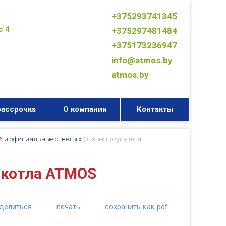
+375293741345
с 4
+375297481484
+375173236947
info@atmos.by
atmos.by
рассрочка
О компании
Контакты
й и официальные ответы
»
Отзыв покупателя
 котла ATMOS
делиться
печать
сохранить как pdf