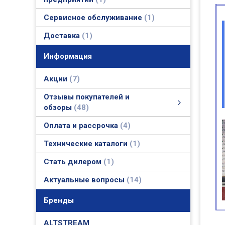
Сервисное обслуживание
1
Доставка
1
Информация
Акции
7
Отзывы покупателей и
обзоры
48
Отзывы покупателей и обзоры
Фото и видео обзоры
Актуальные отзывы покупателей и официальные ответы
смотреть все
Оплата и рассрочка
4
Технические каталоги
1
Стать дилером
1
Актуальные вопросы
14
Бренды
ALTSTREAM