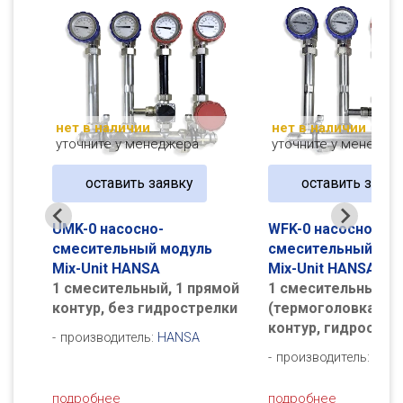
нет в наличии
нет в наличии
уточните у менеджера
уточните у менедже
оставить заявку
оставить заявк
UМK-0 насосно-
WFK-0 насосно-
смесительный модуль
смесительный мод
Mix-Unit HANSA
Mix-Unit HANSA
1 смесительный, 1 прямой
1 смесительный
мой,
контур, без гидрострелки
(термоголовка), 1
контур, гидростел
производитель:
HANSA
производитель:
HAN
подробнее
подробнее