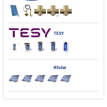
TESY
ЯSolar